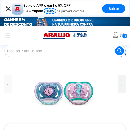
×
Baixe o APP e ganhe 5% OFF!
Baixar
cupom
Use o
APP5
na primeira compra
0
Araujo
Infantil
Acessórios Infantis
Chupeta
Chupet