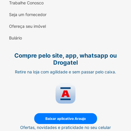
O Ministério da Saúde adverte que a criança
Trabalhe Conosco
que mama no peito não necessita de
mamadeira, bico ou chupeta. O uso de
Seja um fornecedor
mamadeira, bico ou chupeta prejudica o
Ofereça seu imóvel
aleitamento materno.
Bulário
Compre pelo site, app, whatsapp ou
Drogatel
Retire na loja com agilidade e sem passar pelo caixa.
Baixar aplicativo Araujo
Ofertas, novidades e praticidade no seu celular