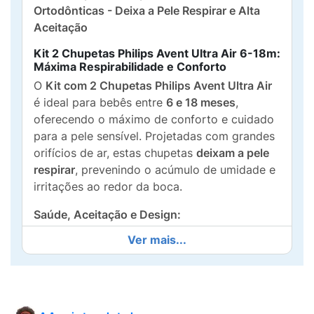
Ortodônticas - Deixa a Pele Respirar e Alta
Aceitação
Kit 2 Chupetas Philips Avent Ultra Air 6-18m:
Máxima Respirabilidade e Conforto
O
Kit com 2 Chupetas Philips Avent Ultra Air
é ideal para bebês entre
6 e 18 meses
,
oferecendo o máximo de conforto e cuidado
para a pele sensível. Projetadas com grandes
orifícios de ar, estas chupetas
deixam a pele
respirar
, prevenindo o acúmulo de umidade e
irritações ao redor da boca.
Saúde, Aceitação e Design:
Ver mais...
Tecnologia Ultra Air:
O escudo leve e
arejado minimiza o contato com a pele,
garantindo a
máxima respirabilidade
.
Ortodôntica:
O bico de silicone é simétrico,