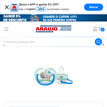
×
Baixe o APP e ganhe 5% OFF!
Baixar
cupom
Use o
APP5
na primeira compra
0
Araujo
Infantil
Acessórios Infantis
Chupeta
Chupet