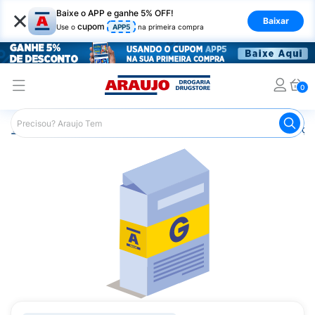
×
Baixe o APP e ganhe 5% OFF!
Baixar
cupom
Use o
APP5
na primeira compra
0
Araujo
Medicamentos
Remédios para Alergias e Infecçõ