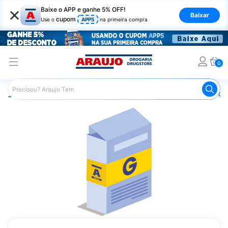
×
Baixe o APP e ganhe 5% OFF!
Baixar
cupom
Use o
APP5
na primeira compra
0
Araujo
Medicamentos
Remédios para Alergias e Infecçõ