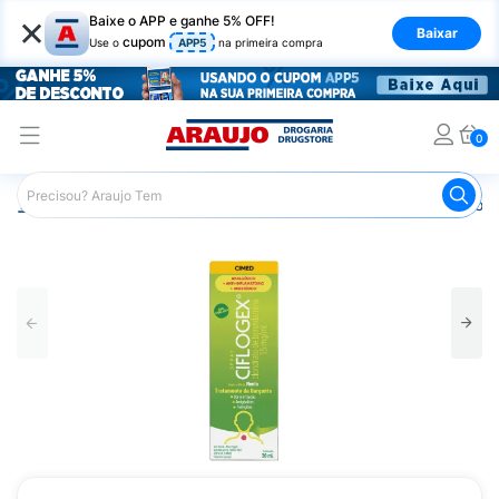
×
Baixe o APP e ganhe 5% OFF!
Baixar
cupom
Use o
APP5
na primeira compra
0
Araujo
Medicamentos
Remédios para Dor
Remédio p