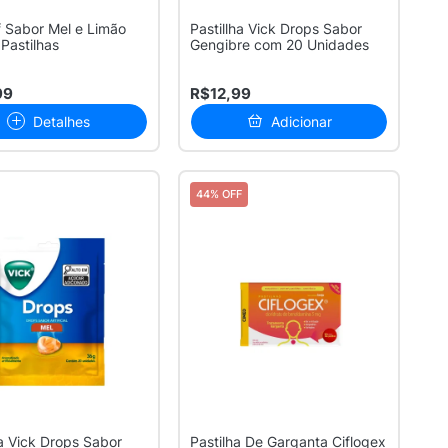
 Sabor Mel e Limão
Pastillha Vick Drops Sabor
Pastilhas
Gengibre com 20 Unidades
99
R$12,99
Detalhes
Adicionar
44% OFF
ha Vick Drops Sabor
Pastilha De Garganta Ciflogex