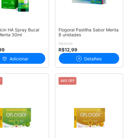
icin HA Spray Bucal
Flogoral Pastilha Sabor Menta
Menta 30ml
8 unidades
R$14,81
99
R$12,99
Adicionar
Detalhes
F
44% OFF