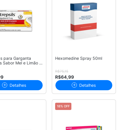
as para Garganta
Hexomedine Spray 50ml
ls Sabor Mel e Limão 8
R$75,15
99
R$64,99
Detalhes
Detalhes
18% OFF