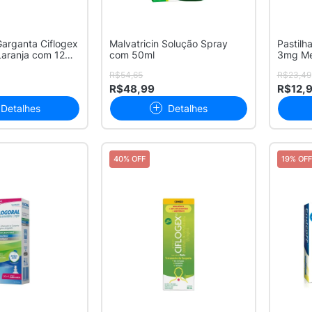
Garganta Ciflogex
Malvatricin Solução Spray
Pastilh
aranja com 12
com 50ml
3mg Me
Pa...
R$54,65
R$23,49
R$48,99
R$12,
Detalhes
Detalhes
40% OFF
19% OFF