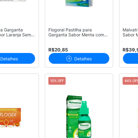
ra Garganta
Flogoral Pastilha para
Malvatr
bor Laranja Sem
Garganta Sabor Menta com
Sabor 
12 Pastil...
R$20,85
R$39,
Detalhes
Detalhes
10% OFF
44% OF