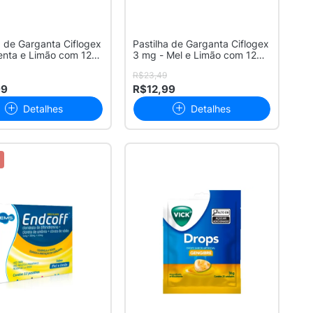
a de Garganta Ciflogex
Pastilha de Garganta Ciflogex
nta e Limão com 12
3 mg - Mel e Limão com 12
P...
R$23,49
99
R$12,99
Detalhes
Detalhes