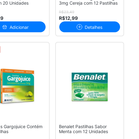
m 20 Unidades
3mg Cereja com 12 Pastilhas
R$23,49
99
R$12,99
Adicionar
Detalhes
as Gargojuice Contém
Benalet Pastilhas Sabor
ilhas
Menta com 12 Unidades