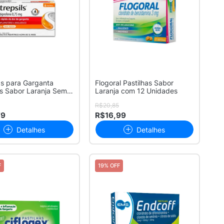
as para Garganta
Flogoral Pastilhas Sabor
ls Sabor Laranja Sem
Laranja com 12 Unidades
.
R$20,85
79
R$16,99
Detalhes
Detalhes
F
19% OFF