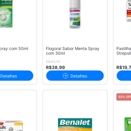
Spray com 50ml
Flogoral Sabor Menta Spray
Pastilh
com 30ml
Strepsi
Açúca..
R$42,79
R$38,99
R$19,
Detalhes
Detalhes
50% OF