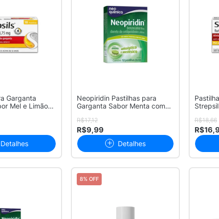
ra Garganta
Neopiridin Pastilhas para
Pastilh
bor Mel e Limão
Garganta Sabor Menta com
Strepsi
12 Uni...
Pas...
R$17,12
R$18,66
R$9,99
R$16,
Detalhes
Detalhes
8% OFF