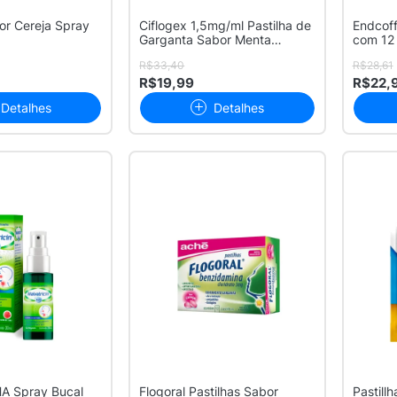
or Cereja Spray
Ciflogex 1,5mg/ml Pastilha de
Endcoff
Garganta Sabor Menta
com 12 
Spray...
R$33,40
R$28,61
R$19,99
R$22,
Detalhes
Detalhes
HA Spray Bucal
Flogoral Pastilhas Sabor
Pastill