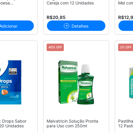
boesa
Cereja com 12 Unidades
Mel co
 30ml
R$20,85
R$12,
Adicionar
Detalhes
40% OFF
2% OFF
ck Drops Sabor
Malvatricin Solução Pronta
Pastilh
20 Unidades
para Uso com 250ml
12 Past