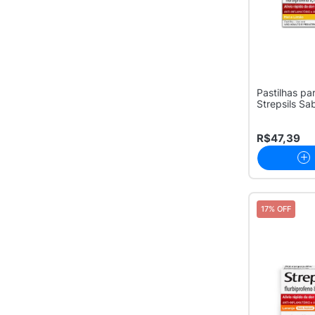
Pastilhas pa
Strepsils Sa
24 Un...
R$47,39
17% OFF