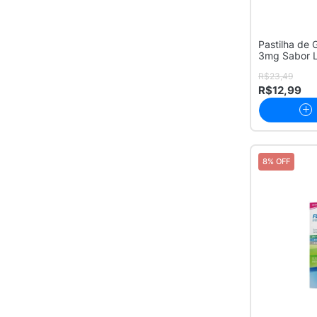
Pastilha de 
3mg Sabor L
Pa...
R$23,49
R$12,99
8% OFF