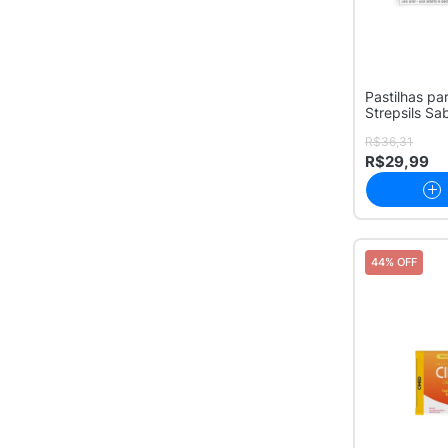
Pastilhas pa
Strepsils Sa
Açúca...
R$36,31
R$29,99
44% OFF