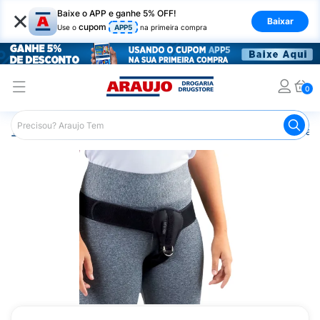
×
Baixe o APP e ganhe 5% OFF!
Baixar
cupom
Use o
APP5
na primeira compra
0
Araujo
Saúde e Bem Estar
Ortopédicos
Funda para H