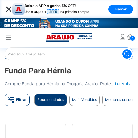
×
Baixe o APP e ganhe 5% OFF!
Baixar
cupom
Use o
APP5
na primeira compra
0
Araujo
Saúde e Bem Estar
Ortopédicos
Funda para H
Funda Para Hérnia
Compre Funda para Hérnia na Drogaria Araujo. Proteção para a sua recuperação. Entrega para todo o Brasil.
Ler Mais
Filtrar
Recomendados
Mais Vendidos
Melhores desconto