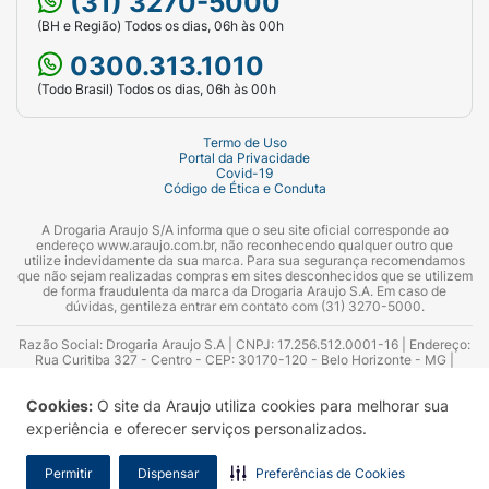
(31) 3270-5000
(BH e Região) Todos os dias, 06h às 00h
0300.313.1010
(Todo Brasil) Todos os dias, 06h às 00h
Termo de Uso
Portal da Privacidade
Covid-19
Código de Ética e Conduta
A Drogaria Araujo S/A informa que o seu site oficial corresponde ao
endereço www.araujo.com.br, não reconhecendo qualquer outro que
utilize indevidamente da sua marca. Para sua segurança recomendamos
que não sejam realizadas compras em sites desconhecidos que se utilizem
de forma fraudulenta da marca da Drogaria Araujo S.A. Em caso de
dúvidas, gentileza entrar em contato com (31) 3270-5000.
Razão Social: Drogaria Araujo S.A | CNPJ: 17.256.512.0001-16 | Endereço:
Rua Curitiba 327 - Centro - CEP: 30170-120 - Belo Horizonte - MG |
Telefones: 0300.313.1010 e (31) 3270-5000 Horário de funcionamento -
06:00h às 00:00h | Consultores técnicos responsáveis: Hairton Ayres
Cookies:
O site da Araujo utiliza cookies para melhorar sua
Azevedo Guimarães – CRF 10.965 | Yasmin Silva Alvarenga – CRF 52.584 -
Consultor substituto: Thiago Aguiar Pinheiro - CRF Nº 13.748. Alvará
experiência e oferecer serviços personalizados.
Sanitário: 2025020713 | Autorização de Funcionamento da Empresa (AFE):
7.16355-1
Permitir
Dispensar
Preferências de Cookies