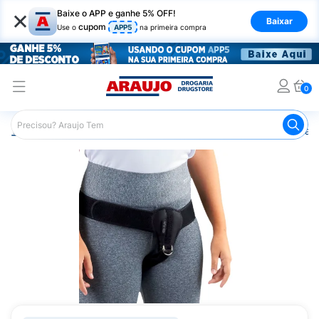
×
Baixe o APP e ganhe 5% OFF!
Baixar
cupom
Use o
APP5
na primeira compra
0
Araujo
Saúde e Bem Estar
Ortopédicos
Funda para H