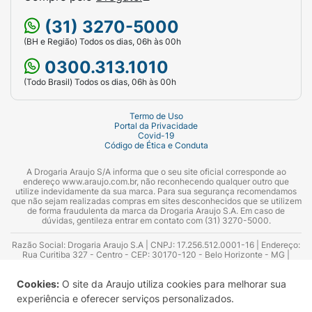
(31) 3270-5000
(BH e Região) Todos os dias, 06h às 00h
0300.313.1010
(Todo Brasil) Todos os dias, 06h às 00h
Termo de Uso
Portal da Privacidade
Covid-19
Código de Ética e Conduta
A Drogaria Araujo S/A informa que o seu site oficial corresponde ao
endereço www.araujo.com.br, não reconhecendo qualquer outro que
utilize indevidamente da sua marca. Para sua segurança recomendamos
que não sejam realizadas compras em sites desconhecidos que se utilizem
de forma fraudulenta da marca da Drogaria Araujo S.A. Em caso de
dúvidas, gentileza entrar em contato com (31) 3270-5000.
Razão Social: Drogaria Araujo S.A | CNPJ: 17.256.512.0001-16 | Endereço:
Rua Curitiba 327 - Centro - CEP: 30170-120 - Belo Horizonte - MG |
Telefones: 0300.313.1010 e (31) 3270-5000 Horário de funcionamento -
06:00h às 00:00h | Consultores técnicos responsáveis: Hairton Ayres
Cookies:
O site da Araujo utiliza cookies para melhorar sua
Azevedo Guimarães – CRF 10.965 | Yasmin Silva Alvarenga – CRF 52.584 -
Consultor substituto: Thiago Aguiar Pinheiro - CRF Nº 13.748. Alvará
experiência e oferecer serviços personalizados.
Sanitário: 2025020713 | Autorização de Funcionamento da Empresa (AFE):