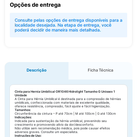
Opções de entrega
Consulte pelas opções de entrega disponíveis para a
localidade desejada. Na etapa de entrega, você
poderá decidir de maneira mais detalhada.
Descrição
Ficha Técnica
Cinta para Hernia Umbilical OR1046 Hidrolight Tamanho G Unissex 1
Unidade
A Cinta para Hérnia Umbilical é destinada para a compressão de hérnias
umbilicais, confeccionada com materiais de excelente qualidade,
oferece resistência, compressão, fácil ajuste e fácil higienização.
Tamanhos:
Circunferência da cintura – P até 70cm | M até 100cm | G até 130cm
Indicações:
Indicada para sustentação da hérnia umbilical, prevenindo seu
crescimento e promovendo alívio da dor/desconforto.
Não utilize sem recomendação médica, pois pode causar efeitos
adversos graves. Consulte um especialista.
Instruções de Uso: