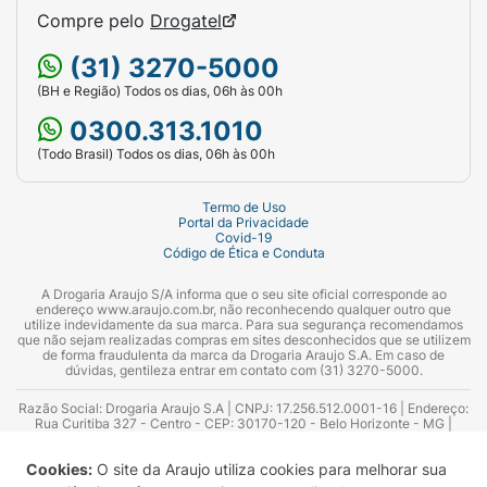
Compre pelo
Drogatel
(31) 3270-5000
(BH e Região) Todos os dias, 06h às 00h
0300.313.1010
(Todo Brasil) Todos os dias, 06h às 00h
Termo de Uso
Portal da Privacidade
Covid-19
Código de Ética e Conduta
A Drogaria Araujo S/A informa que o seu site oficial corresponde ao
endereço www.araujo.com.br, não reconhecendo qualquer outro que
utilize indevidamente da sua marca. Para sua segurança recomendamos
que não sejam realizadas compras em sites desconhecidos que se utilizem
de forma fraudulenta da marca da Drogaria Araujo S.A. Em caso de
dúvidas, gentileza entrar em contato com (31) 3270-5000.
Razão Social: Drogaria Araujo S.A | CNPJ: 17.256.512.0001-16 | Endereço:
Rua Curitiba 327 - Centro - CEP: 30170-120 - Belo Horizonte - MG |
Telefones: 0300.313.1010 e (31) 3270-5000 Horário de funcionamento -
06:00h às 00:00h | Consultores técnicos responsáveis: Hairton Ayres
Cookies:
O site da Araujo utiliza cookies para melhorar sua
Azevedo Guimarães – CRF 10.965 | Yasmin Silva Alvarenga – CRF 52.584 -
Consultor substituto: Thiago Aguiar Pinheiro - CRF Nº 13.748. Alvará