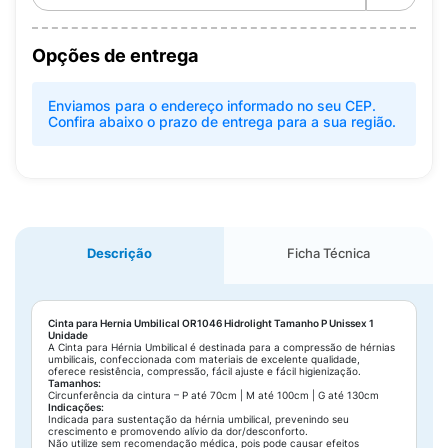
Opções de entrega
Enviamos para o endereço informado no seu CEP.
Confira abaixo o prazo de entrega para a sua região.
Descrição
Ficha Técnica
Cinta para Hernia Umbilical OR1046 Hidrolight Tamanho P Unissex 1
Unidade
A Cinta para Hérnia Umbilical é destinada para a compressão de hérnias
umbilicais, confeccionada com materiais de excelente qualidade,
oferece resistência, compressão, fácil ajuste e fácil higienização.
Tamanhos:
Circunferência da cintura – P até 70cm | M até 100cm | G até 130cm
Indicações:
Indicada para sustentação da hérnia umbilical, prevenindo seu
crescimento e promovendo alívio da dor/desconforto.
Não utilize sem recomendação médica, pois pode causar efeitos