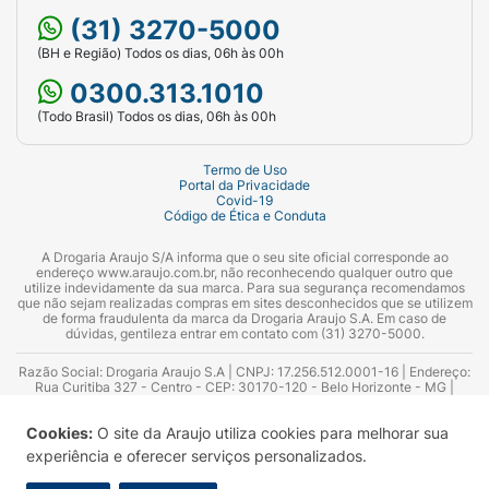
(31) 3270-5000
(BH e Região) Todos os dias, 06h às 00h
0300.313.1010
(Todo Brasil) Todos os dias, 06h às 00h
Termo de Uso
Portal da Privacidade
Covid-19
Código de Ética e Conduta
A Drogaria Araujo S/A informa que o seu site oficial corresponde ao
endereço www.araujo.com.br, não reconhecendo qualquer outro que
utilize indevidamente da sua marca. Para sua segurança recomendamos
que não sejam realizadas compras em sites desconhecidos que se utilizem
de forma fraudulenta da marca da Drogaria Araujo S.A. Em caso de
dúvidas, gentileza entrar em contato com (31) 3270-5000.
Razão Social: Drogaria Araujo S.A | CNPJ: 17.256.512.0001-16 | Endereço:
Rua Curitiba 327 - Centro - CEP: 30170-120 - Belo Horizonte - MG |
Telefones: 0300.313.1010 e (31) 3270-5000 Horário de funcionamento -
06:00h às 00:00h | Consultores técnicos responsáveis: Hairton Ayres
Cookies:
O site da Araujo utiliza cookies para melhorar sua
Azevedo Guimarães – CRF 10.965 | Yasmin Silva Alvarenga – CRF 52.584 -
Consultor substituto: Thiago Aguiar Pinheiro - CRF Nº 13.748. Alvará
experiência e oferecer serviços personalizados.
Sanitário: 2025020713 | Autorização de Funcionamento da Empresa (AFE):
7.16355-1