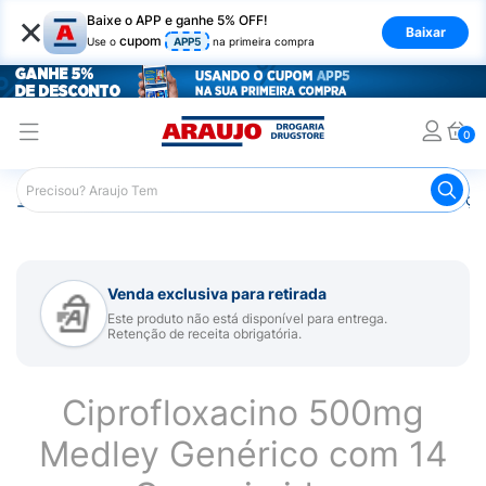
×
Baixe o APP e ganhe 5% OFF!
Baixar
cupom
Use o
APP5
na primeira compra
0
Araujo
Medicamentos
Remédios para Alergias e Infecçõ
Venda exclusiva para retirada
Este produto não está disponível para entrega.
Retenção de receita obrigatória.
Ciprofloxacino 500mg
Medley Genérico com 14