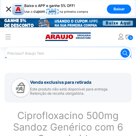
×
Baixe o APP e ganhe 5% OFF!
Baixar
cupom
Use o
APP5
na primeira compra
0
Araujo
Medicamentos
Remédios para Alergias e Infecçõ
Venda exclusiva para retirada
Este produto não está disponível para entrega.
Retenção de receita obrigatória.
Ciprofloxacino 500mg
Sandoz Genérico com 6