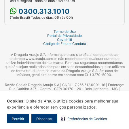
(BH e Região) Todos os dias, 06h às 00h
0300.313.1010
(Todo Brasil) Todos os dias, 06h às 00h
Termo de Uso
Portal da Privacidade
Covid-19
Código de Ética e Conduta
A Drogaria Araujo S/A informa que o seu site oficial corresponde ao
endereço www.araujo.com.br, não reconhecendo qualquer outro que
utilize indevidamente da sua marca. Para sua segurança recomendamos
que não sejam realizadas compras em sites desconhecidos que se utilizem
de forma fraudulenta da marca da Drogaria Araujo S.A. Em caso de
dúvidas, gentileza entrar em contato com (31) 3270-5000.
Razão Social: Drogaria Araujo S.A | CNPJ: 17.256.512.0001-16 | Endereço:
Rua Curitiba 327 - Centro - CEP: 30170-120 - Belo Horizonte - MG |
Telefones: 0300.313.1010 e (31) 3270-5000 Horário de funcionamento -
06:00h às 00:00h | Consultores técnicos responsáveis: Hairton Ayres
Cookies:
O site da Araujo utiliza cookies para melhorar sua
Azevedo Guimarães – CRF 10.965 | Yasmin Silva Alvarenga – CRF 52.584 -
Consultor substituto: Thiago Aguiar Pinheiro - CRF Nº 13.748. Alvará
experiência e oferecer serviços personalizados.
Sanitário: 2025020713 | Autorização de Funcionamento da Empresa (AFE):
7.16355-1
Permitir
Dispensar
Preferências de Cookies