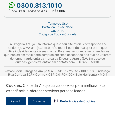
0300.313.1010
(Todo Brasil) Todos os dias, 06h às 00h
Termo de Uso
Portal da Privacidade
Covid-19
Código de Ética e Conduta
A Drogaria Araujo S/A informa que o seu site oficial corresponde ao
endereço www.araujo.com.br, não reconhecendo qualquer outro que
utilize indevidamente da sua marca. Para sua segurança recomendamos
que não sejam realizadas compras em sites desconhecidos que se utilizem
de forma fraudulenta da marca da Drogaria Araujo S.A. Em caso de
dúvidas, gentileza entrar em contato com (31) 3270-5000.
Razão Social: Drogaria Araujo S.A | CNPJ: 17.256.512.0001-16 | Endereço:
Rua Curitiba 327 - Centro - CEP: 30170-120 - Belo Horizonte - MG |
Telefones: 0300.313.1010 e (31) 3270-5000 Horário de funcionamento -
06:00h às 00:00h | Consultores técnicos responsáveis: Hairton Ayres
Cookies:
O site da Araujo utiliza cookies para melhorar sua
Azevedo Guimarães – CRF 10.965 | Yasmin Silva Alvarenga – CRF 52.584 -
Consultor substituto: Thiago Aguiar Pinheiro - CRF Nº 13.748. Alvará
experiência e oferecer serviços personalizados.
Sanitário: 2025020713 | Autorização de Funcionamento da Empresa (AFE):
7.16355-1
Permitir
Dispensar
Preferências de Cookies