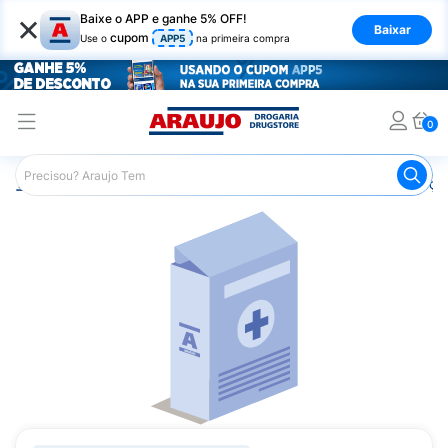
×
Baixe o APP e ganhe 5% OFF!
Baixar
cupom
Use o
APP5
na primeira compra
0
Araujo
Medicamentos
Remédios para Alergias e Infecçõ