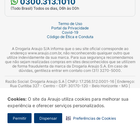
0300.313.1010
(Todo Brasil) Todos os dias, 06h às 00h
Termo de Uso
Portal da Privacidade
Covid-19
Código de Ética e Conduta
A Drogaria Araujo S/A informa que o seu site oficial corresponde ao
endereço www.araujo.com.br, não reconhecendo qualquer outro que
utilize indevidamente da sua marca. Para sua segurança recomendamos
que não sejam realizadas compras em sites desconhecidos que se utilizem
de forma fraudulenta da marca da Drogaria Araujo S.A. Em caso de
dúvidas, gentileza entrar em contato com (31) 3270-5000.
Razão Social: Drogaria Araujo S.A | CNPJ: 17.256.512.0001-16 | Endereço:
Rua Curitiba 327 - Centro - CEP: 30170-120 - Belo Horizonte - MG |
Telefones: 0300.313.1010 e (31) 3270-5000 Horário de funcionamento -
06:00h às 00:00h | Consultores técnicos responsáveis: Hairton Ayres
Cookies:
O site da Araujo utiliza cookies para melhorar sua
Azevedo Guimarães – CRF 10.965 | Yasmin Silva Alvarenga – CRF 52.584 -
Consultor substituto: Thiago Aguiar Pinheiro - CRF Nº 13.748. Alvará
experiência e oferecer serviços personalizados.
Sanitário: 2025020713 | Autorização de Funcionamento da Empresa (AFE):
7.16355-1
Permitir
Dispensar
Preferências de Cookies