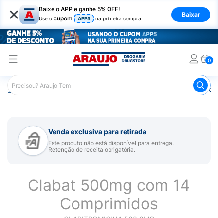
×
Baixe o APP e ganhe 5% OFF!
Baixar
cupom
Use o
APP5
na primeira compra
0
Araujo
Medicamentos
Remédios para Alergias e Infecçõ
Venda exclusiva para retirada
Este produto não está disponível para entrega.
Retenção de receita obrigatória.
Clabat 500mg com 14
Comprimidos