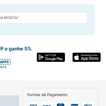
 RECEITA."
PP e ganhe 5%
APP5
mpra
Formas de Pagamento