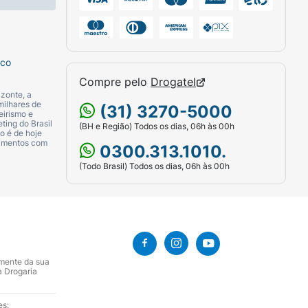
sco
Compre pelo
Drogatel
zonte, a
milhares de
(31) 3270-5000
eirismo e
ting do Brasil
(BH e Região) Todos os dias, 06h às 00h
o é de hoje
camentos com
0300.313.1010.
(Todo Brasil) Todos os dias, 06h às 00h
amente da sua
a Drogaria
es: