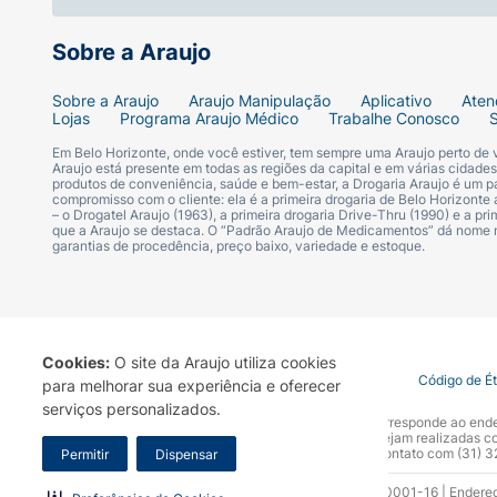
Sobre a Araujo
Sobre a Araujo
Araujo Manipulação
Aplicativo
Aten
Lojas
Programa Araujo Médico
Trabalhe Conosco
Em Belo Horizonte, onde você estiver, tem sempre uma Araujo perto de
Araujo está presente em todas as regiões da capital e em várias cidade
produtos de conveniência, saúde e bem-estar, a Drogaria Araujo é um pa
compromisso com o cliente: ela é a primeira drogaria de Belo Horizonte a
– o Drogatel Araujo (1963), a primeira drogaria Drive-Thru (1990) e a 
que a Araujo se destaca. O “Padrão Araujo de Medicamentos” dá nome
garantias de procedência, preço baixo, variedade e estoque.
Cookies:
O site da Araujo utiliza cookies
Termo de Uso
Portal da Privacidade
Covid-19
Código de É
para melhorar sua experiência e oferecer
serviços personalizados.
A Drogaria Araujo S/A informa que o seu site oficial corresponde ao e
marca. Para sua segurança recomendamos que não sejam realizadas com
Araujo S.A. Em caso de dúvidas, gentileza entrar em contato com (31)
Permitir
Dispensar
Razão Social: Drogaria Araujo S.A | CNPJ: 17.256.512.0001-16 | Endere