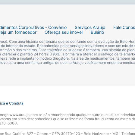
dimentos Corporativos - Convênio
Serviços Araujo
Fale Cono
Seja um fornecedor
Ofereça seu imóvel
Bulário
 você. Com uma história centenária que se confunde com a evolução de Belo Hori
s do interior do estado. Reconhecida pelos serviços inovadores e com um mix de 
trimônio dos mineiros. Essa trajetória de sucesso é também uma história de pion
 oferecer o plantão 24 horas (1933), a primeira a oferecer o serviço de telemarke
primeira rede a implantar o modelo drugstore. Na área de medicamentos, também nã
 novo para uma confiança antiga: de que na Araujo você sempre encontra medi
tica e Conduta
ndereço www.araujo.com.br, não reconhecendo qualquer outro que utilize indevid
pras em sites desconhecidos que se utilizem de forma fraudulenta da marca d
 3270-5000.
ço: Rua Curitiba 327 - Centro - CEP: 30170-120 - Belo Horizonte - MG | Telefon