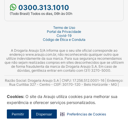
0300.313.1010
(Todo Brasil) Todos os dias, 06h às 00h
Termo de Uso
Portal da Privacidade
Covid-19
Código de Ética e Conduta
A Drogaria Araujo S/A informa que o seu site oficial corresponde ao
endereço www.araujo.com.br, não reconhecendo qualquer outro que
utilize indevidamente da sua marca. Para sua segurança recomendamos
que não sejam realizadas compras em sites desconhecidos que se utilizem
de forma fraudulenta da marca da Drogaria Araujo S.A. Em caso de
dúvidas, gentileza entrar em contato com (31) 3270-5000.
Razão Social: Drogaria Araujo S.A | CNPJ: 17.256.512.0001-16 | Endereço:
Rua Curitiba 327 - Centro - CEP: 30170-120 - Belo Horizonte - MG |
Telefones: 0300.313.1010 e (31) 3270-5000 Horário de funcionamento -
06:00h às 00:00h | Consultores técnicos responsáveis: Hairton Ayres
Cookies:
O site da Araujo utiliza cookies para melhorar sua
Azevedo Guimarães – CRF 10.965 | Yasmin Silva Alvarenga – CRF 52.584 -
Consultor substituto: Thiago Aguiar Pinheiro - CRF Nº 13.748. Alvará
experiência e oferecer serviços personalizados.
Sanitário: 2025020713 | Autorização de Funcionamento da Empresa (AFE):
7.16355-1
Permitir
Dispensar
Preferências de Cookies