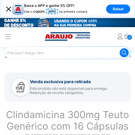
×
Baixe o APP e ganhe 5% OFF!
Baixar
cupom
Use o
APP5
na primeira compra
0
Araujo
Medicamentos
Remédios para Alergias e Infecçõ
Venda exclusiva para retirada
Este produto não está disponível para entrega.
Retenção de receita obrigatória.
Clindamicina 300mg Teuto
Genérico com 16 Cápsulas