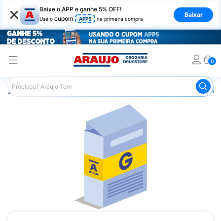
×
Baixe o APP e ganhe 5% OFF!
Baixar
cupom
Use o
APP5
na primeira compra
0
Araujo
Medicamentos
Remédios Cardiológicos
Reméd