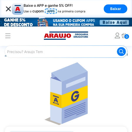
×
Baixe o APP e ganhe 5% OFF!
Baixar
cupom
Use o
APP5
na primeira compra
0
Araujo
Medicamentos
Remédios Cardiológicos
Reméd