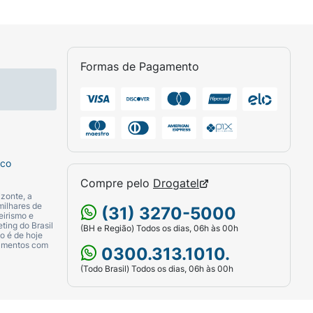
Formas de Pagamento
sco
Compre pelo
Drogatel
zonte, a
milhares de
(31) 3270-5000
eirismo e
ting do Brasil
(BH e Região) Todos os dias, 06h às 00h
o é de hoje
camentos com
0300.313.1010.
(Todo Brasil) Todos os dias, 06h às 00h