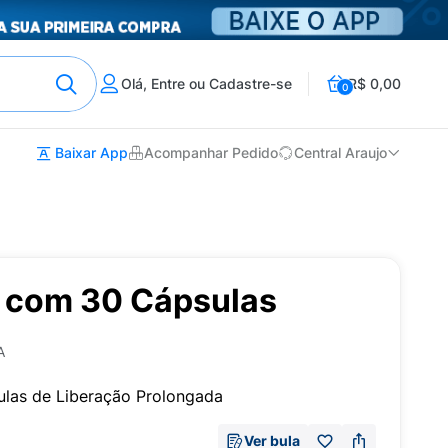
Olá, Entre ou Cadastre-se
R$ 0,00
0
Baixar App
Acompanhar Pedido
Central Araujo
 com 30 Cápsulas
A
las de Liberação Prolongada
Ver bula