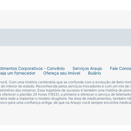
dimentos Corporativos - Convênio
Serviços Araujo
Fale Cono
Seja um fornecedor
Ofereça seu imóvel
Bulário
 você. Com uma história centenária que se confunde com a evolução de Belo Hori
s do interior do estado. Reconhecida pelos serviços inovadores e com um mix de 
trimônio dos mineiros. Essa trajetória de sucesso é também uma história de pion
 oferecer o plantão 24 horas (1933), a primeira a oferecer o serviço de telemarke
primeira rede a implantar o modelo drugstore. Na área de medicamentos, também nã
 novo para uma confiança antiga: de que na Araujo você sempre encontra medi