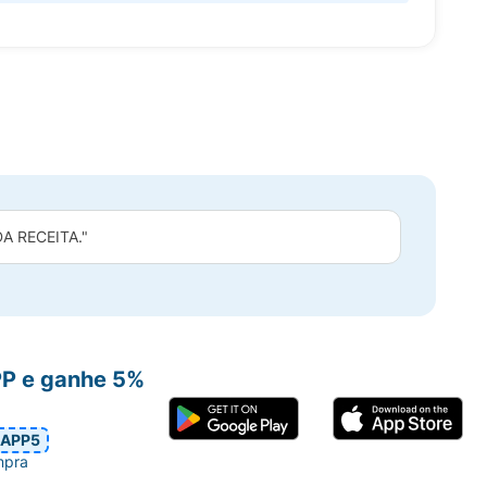
 RECEITA."
PP e ganhe 5%
APP5
mpra