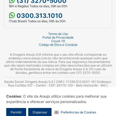
(31) 3270-5000
(BH e Região) Todos os dias, 06h às 00h
0300.313.1010
(Todo Brasil) Todos os dias, 06h às 00h
Termo de Uso
Portal da Privacidade
Covid-19
Código de Ética e Conduta
A Drogaria Araujo S/A informa que o seu site oficial corresponde ao
endereço www.araujo.com.br, não reconhecendo qualquer outro que
utilize indevidamente da sua marca. Para sua segurança recomendamos
que não sejam realizadas compras em sites desconhecidos que se utilizem
de forma fraudulenta da marca da Drogaria Araujo S.A. Em caso de
dúvidas, gentileza entrar em contato com (31) 3270-5000.
Razão Social: Drogaria Araujo S.A | CNPJ: 17.256.512.0001-16 | Endereço:
Rua Curitiba 327 - Centro - CEP: 30170-120 - Belo Horizonte - MG |
Telefones: 0300.313.1010 e (31) 3270-5000 Horário de funcionamento -
06:00h às 00:00h | Consultores técnicos responsáveis: Hairton Ayres
Cookies:
O site da Araujo utiliza cookies para melhorar sua
Azevedo Guimarães – CRF 10.965 | Yasmin Silva Alvarenga – CRF 52.584 -
Consultor substituto: Thiago Aguiar Pinheiro - CRF Nº 13.748. Alvará
experiência e oferecer serviços personalizados.
Sanitário: 2025020713 | Autorização de Funcionamento da Empresa (AFE):
7.16355-1
Permitir
Dispensar
Preferências de Cookies