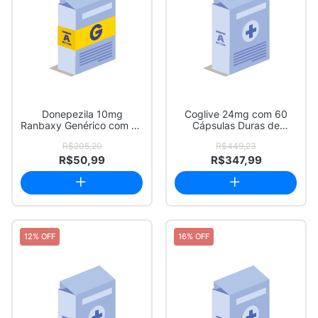
Donepezila 10mg
Coglive 24mg com 60
Ranbaxy Genérico com 30
Cápsulas Duras de
Comprimidos Reves...
Liberação Prolongada
R$205,20
R$449,23
R$50,99
R$347,99
12% OFF
16% OFF