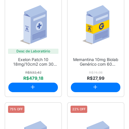
Desc de Laboratório
Exelon Patch 10
Memantina 10mg Biolab
18mg/10cm2 com 30
Genérico com 60
Adesivos
Comprimidos Revesti...
R$532,42
R$74,98
R$479,18
R$27,99
75% OFF
22% OFF