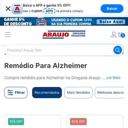
×
Baixe o APP e ganhe 5% OFF!
Baixar
cupom
Use o
APP5
na primeira compra
0
Araujo
Medicamentos
Remédio para Sistema Nervoso Ce
Remédio Para Alzheimer
Compre remédio para Alzheimer na Drogaria Araujo. Opções para o tratamento e controle da doença. Entrega para todo o Brasil.
Ler Mais
Filtrar
Recomendados
Mais Vendidos
Melhores desconto
10% OFF
62% OFF