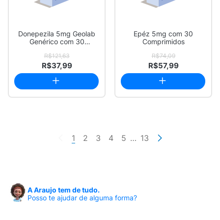
Donepezila 5mg Geolab
Epéz 5mg com 30
Genérico com 30
Comprimidos
Comprimidos Revesti...
R$121,63
R$74,09
R$37,99
R$57,99
1
2
3
4
5
…
13
A Araujo tem de tudo.
Posso te ajudar de alguma forma?