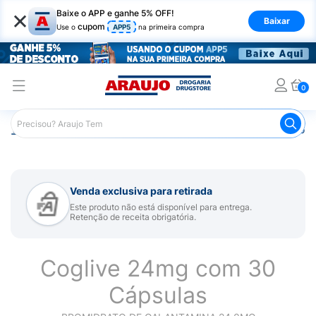
×
Baixe o APP e ganhe 5% OFF!
Baixar
cupom
Use o
APP5
na primeira compra
0
Araujo
Medicamentos
Remédio para Sistema Nervoso Ce
Venda exclusiva para retirada
Este produto não está disponível para entrega.
Retenção de receita obrigatória.
Coglive 24mg com 30
Cápsulas