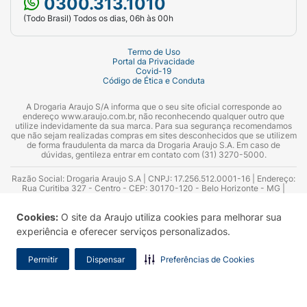
0300.313.1010
(Todo Brasil) Todos os dias, 06h às 00h
Termo de Uso
Portal da Privacidade
Covid-19
Código de Ética e Conduta
A Drogaria Araujo S/A informa que o seu site oficial corresponde ao
endereço www.araujo.com.br, não reconhecendo qualquer outro que
utilize indevidamente da sua marca. Para sua segurança recomendamos
que não sejam realizadas compras em sites desconhecidos que se utilizem
de forma fraudulenta da marca da Drogaria Araujo S.A. Em caso de
dúvidas, gentileza entrar em contato com (31) 3270-5000.
Razão Social: Drogaria Araujo S.A | CNPJ: 17.256.512.0001-16 | Endereço:
Rua Curitiba 327 - Centro - CEP: 30170-120 - Belo Horizonte - MG |
Telefones: 0300.313.1010 e (31) 3270-5000 Horário de funcionamento -
06:00h às 00:00h | Consultores técnicos responsáveis: Hairton Ayres
Cookies:
O site da Araujo utiliza cookies para melhorar sua
Azevedo Guimarães – CRF 10.965 | Yasmin Silva Alvarenga – CRF 52.584 -
Consultor substituto: Thiago Aguiar Pinheiro - CRF Nº 13.748. Alvará
experiência e oferecer serviços personalizados.
Sanitário: 2025020713 | Autorização de Funcionamento da Empresa (AFE):
7.16355-1
Permitir
Dispensar
Preferências de Cookies