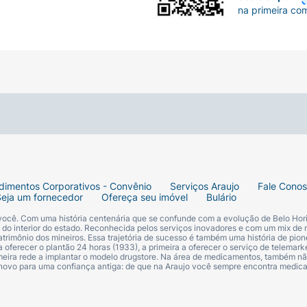
na primeira co
dimentos Corporativos - Convênio
Serviços Araujo
Fale Cono
Seja um fornecedor
Ofereça seu imóvel
Bulário
 você. Com uma história centenária que se confunde com a evolução de Belo Hori
s do interior do estado. Reconhecida pelos serviços inovadores e com um mix de 
trimônio dos mineiros. Essa trajetória de sucesso é também uma história de pion
 oferecer o plantão 24 horas (1933), a primeira a oferecer o serviço de telemarke
primeira rede a implantar o modelo drugstore. Na área de medicamentos, também nã
 novo para uma confiança antiga: de que na Araujo você sempre encontra medi