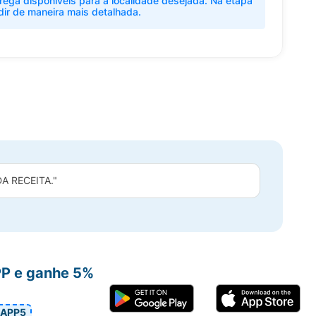
rega disponíveis para a localidade desejada. Na etapa
dir de maneira mais detalhada.
 RECEITA."
PP e ganhe 5%
APP5