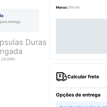
Marca:
COGLIVE
da
 para entrega.
psulas Duras
ongada
 24.0MG
Calcular frete
Opções de entrega