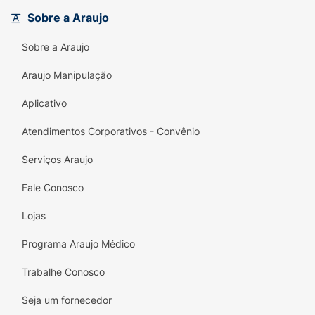
Coenzima Q10
(antioxidante celular) e
Sobre a Araujo
Vitamina C
(que auxilia na formação do
colágeno e combate radicais livres).
Sobre a Araujo
Fórmula Livre:
Totalmente
zero açúcar, zero
Araujo Manipulação
glúten e zero lactose
, ideal para quem
busca suplementação
clean label
.
Aplicativo
Uso Prático:
A recomendação é de apenas
Atendimentos Corporativos - Convênio
3 gomas por dia
.
Serviços Araujo
Sabores Sortidos:
Gomas nos sabores
Fale Conosco
deliciosos de
cereja, morango e laranja
,
tornando a suplementação um prazer.
Lojas
Peso:
Contém
157,5 g
.
Programa Araujo Médico
Invista na beleza da sua pele, cabelo e unhas
Trabalhe Conosco
com a praticidade e eficácia de
FIXAderme
Gomas
!
Seja um fornecedor