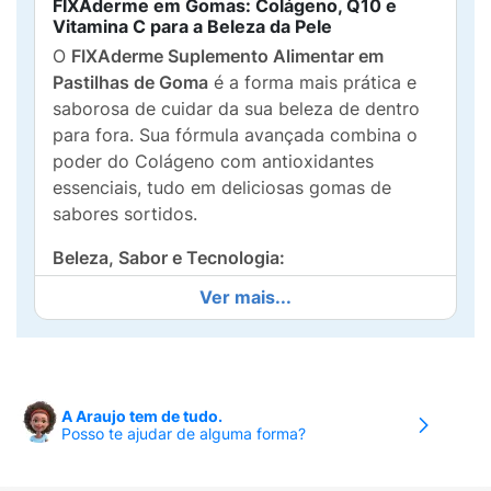
FIXAderme em Gomas: Colágeno, Q10 e
Vitamina C para a Beleza da Pele
O
FIXAderme Suplemento Alimentar em
Pastilhas de Goma
é a forma mais prática e
saborosa de cuidar da sua beleza de dentro
para fora. Sua fórmula avançada combina o
poder do Colágeno com antioxidantes
essenciais, tudo em deliciosas gomas de
sabores sortidos.
Beleza, Sabor e Tecnologia:
Ver mais...
Colágeno Hidrolisado e Tecnologia
Verisol®:
Contém
Colágeno Hidrolisado
com a
Tecnologia Alemã Verisol®
,
cientificamente comprovada por atuar na
melhora da elasticidade da pele e na
A Araujo tem de tudo.
redução de rugas.
Posso te ajudar de alguma forma?
Q10 e Vitamina C:
Enriquecido com