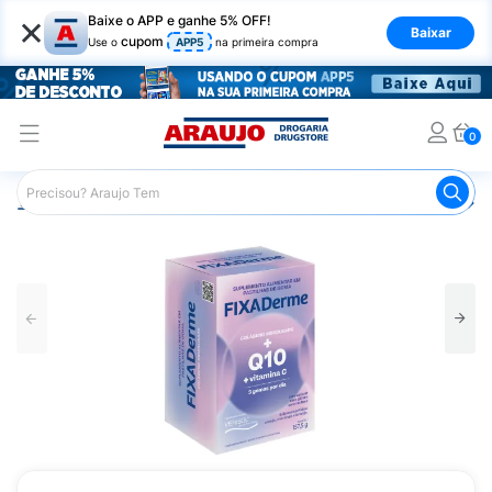
×
Baixe o APP e ganhe 5% OFF!
Baixar
cupom
Use o
APP5
na primeira compra
0
Araujo
Nutrição Saudável
Suplementos Alimentares