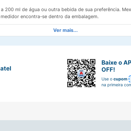
 a 200 ml de água ou outra bebida de sua preferência. Mex
 O medidor encontra-se dentro da embalagem.
Ver mais...
 nutricional ou médica. Recomenda-se o consumo de 1 porç
Baixe o A
atel
OFF!
Use o
cupom
na primeira co