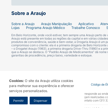
Sobre a Araujo
Sobre a Araujo
Araujo Manipulação
Aplicativo
Aten
Lojas
Programa Araujo Médico
Trabalhe Conosco
Em Belo Horizonte, onde você estiver, tem sempre uma Araujo perto de
Araujo está presente em todas as regiões da capital e em várias cidade
produtos de conveniência, saúde e bem-estar, a Drogaria Araujo é um pa
compromisso com o cliente: ela é a primeira drogaria de Belo Horizonte a
– o Drogatel Araujo (1963), a primeira drogaria Drive-Thru (1990) e a 
que a Araujo se destaca. O “Padrão Araujo de Medicamentos” dá nome
garantias de procedência, preço baixo, variedade e estoque.
Cookies:
O site da Araujo utiliza cookies
Termo de Uso
Portal da Privacidade
Covid-19
Código de É
para melhorar sua experiência e oferecer
serviços personalizados.
A Drogaria Araujo S/A informa que o seu site oficial corresponde ao e
marca. Para sua segurança recomendamos que não sejam realizadas com
Araujo S.A. Em caso de dúvidas, gentileza entrar em contato com (31)
Permitir
Dispensar