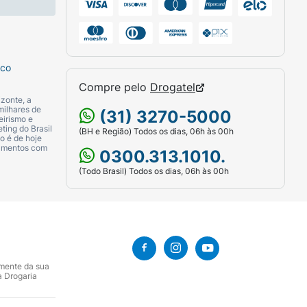
sco
Compre pelo
Drogatel
zonte, a
milhares de
(31) 3270-5000
eirismo e
ting do Brasil
(BH e Região) Todos os dias, 06h às 00h
o é de hoje
camentos com
0300.313.1010.
(Todo Brasil) Todos os dias, 06h às 00h
amente da sua
a Drogaria