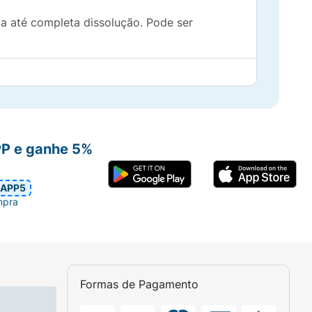
a até completa dissolução. Pode ser
ão ao dia.
PP e ganhe 5%
APP5
mpra
Formas de Pagamento