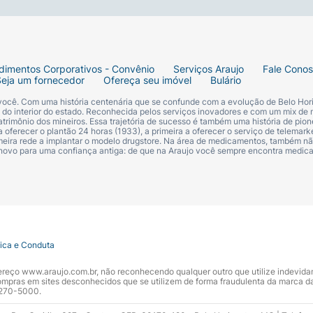
dimentos Corporativos - Convênio
Serviços Araujo
Fale Cono
Seja um fornecedor
Ofereça seu imóvel
Bulário
 você. Com uma história centenária que se confunde com a evolução de Belo Hori
s do interior do estado. Reconhecida pelos serviços inovadores e com um mix de 
trimônio dos mineiros. Essa trajetória de sucesso é também uma história de pion
 oferecer o plantão 24 horas (1933), a primeira a oferecer o serviço de telemarke
primeira rede a implantar o modelo drugstore. Na área de medicamentos, também nã
 novo para uma confiança antiga: de que na Araujo você sempre encontra medi
tica e Conduta
ndereço www.araujo.com.br, não reconhecendo qualquer outro que utilize indevid
pras em sites desconhecidos que se utilizem de forma fraudulenta da marca d
 3270-5000.