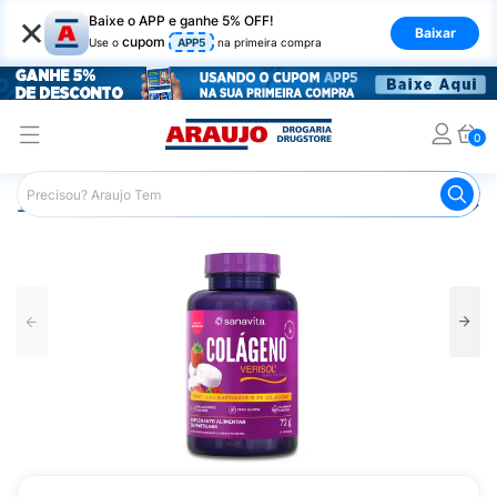
×
Baixe o APP e ganhe 5% OFF!
Baixar
cupom
Use o
APP5
na primeira compra
0
Araujo
Nutrição Saudável
Suplementos Alimentares