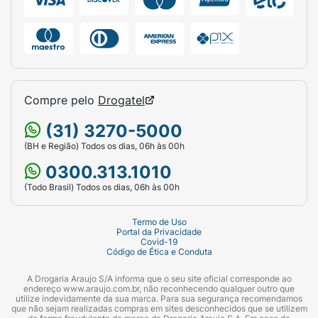
VITAMINA C E BIOTINA
Micronutrientes importantes para o
funcionamento do organismo que
potencializam os benefícios dos peptídeos
Compre pelo
Drogatel
bioativos de Colágeno Verisol, auxiliando na
formação do colágeno, combatendo os
(31) 3270-5000
radicais livres e contribuindo para a
(BH e Região) Todos os dias, 06h às 00h
manutenção do cabelo e da pele.
0300.313.1010
(Todo Brasil) Todos os dias, 06h às 00h
Termo de Uso
Portal da Privacidade
Covid-19
Código de Ética e Conduta
A Drogaria Araujo S/A informa que o seu site oficial corresponde ao
endereço www.araujo.com.br, não reconhecendo qualquer outro que
utilize indevidamente da sua marca. Para sua segurança recomendamos
que não sejam realizadas compras em sites desconhecidos que se utilizem