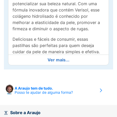
potencializar sua beleza natural. Com uma
fórmula inovadora que contém Verisol, esse
colágeno hidrolisado é conhecido por
melhorar a elasticidade da pele, promover a
firmeza e diminuir o aspecto de rugas.
Deliciosas e fáceis de consumir, essas
pastilhas são perfeitas para quem deseja
cuidar da pele de maneira simples e efetiva.
Além disso, são livres de glúten,
Ver mais...
proporcionando uma opção segura para
todos.
Integrar o Sanavita Colágeno Verisol em sua
rotina diária é uma maneira eficaz de cuidar
A Araujo tem de tudo.
Posso te ajudar de alguma forma?
da beleza e da saúde da sua pele.
Experimente essa deliciosa forma de nutrição
e sinta a diferença na sua pele e bem-estar!
Escolha Sanavita e invista em uma beleza
Sobre a Araujo