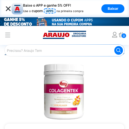
×
Baixe o APP e ganhe 5% OFF!
Baixar
cupom
Use o
APP5
na primeira compra
0
Araujo
Nutrição Saudável
Suplementos Alimentares