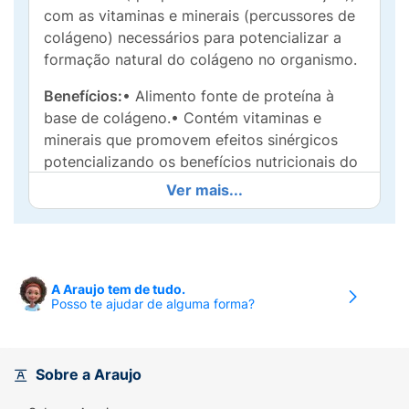
com as vitaminas e minerais (percussores de
colágeno) necessários para potencializar a
formação natural do colágeno no organismo.
Benefícios:
• Alimento fonte de proteína à
base de colágeno.• Contém vitaminas e
minerais que promovem efeitos sinérgicos
potencializando os benefícios nutricionais do
colágeno hidrolisado;• Pode ser utilizado nos
Ver mais...
intervalos das principais refeições como
alimento proteico.
Diferenciais:
• Contém 9g de proteína de
colágeno hidrolisado por sachê por dose.•
A Araujo tem de tudo.
Posso te ajudar de alguma forma?
Exclusiva formulação com precursores de
colágeno;• Contem mix de vitaminas e
minerais;• Versão Neutra livre de FODMAP´s;•
Alta concentração de glicina, aminoácido
Sobre a Araujo
importante na formação do colágeno.