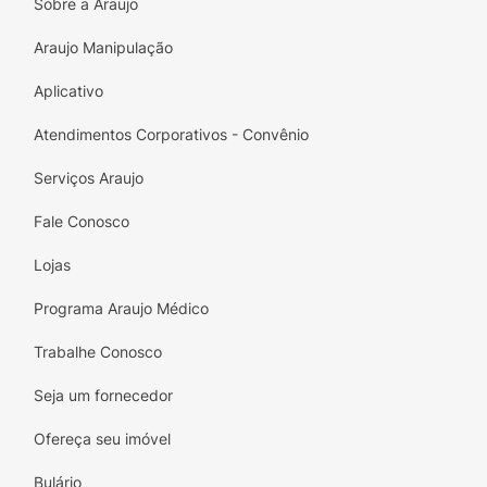
Sobre a Araujo
Recomendação de Uso:
Dissolva 10g (um
Araujo Manipulação
sachê ou uma colher medida) em
aproximadamente 250mL (um copo) de água
Aplicativo
ou a bebida de sua preferência e agite com o
auxílio de uma colher até total
Atendimentos Corporativos - Convênio
homogeneização. Beba imediatamente após o
Serviços Araujo
preparo
Fale Conosco
Lojas
Programa Araujo Médico
Trabalhe Conosco
Seja um fornecedor
Ofereça seu imóvel
Bulário