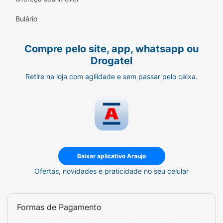
Ácido Ortosilícico e Fibras Prebióticas.
Bulário
Imunidade:
Nutrientes que auxiliam no
funcionamento do sistema imune.
Compre pelo site, app, whatsapp ou
Qualidade Premium:
Formulado por
Drogatel
médicos e com ingredientes de alta
Retire na loja com agilidade e sem passar pelo caixa.
qualidade.
Especificações Técnicas:
Marca:
Essential Nutrition
Produto:
Collagen Gut
Baixar aplicativo Araujo
Sabor:
Laranja e Blueberry
Ofertas, novidades e praticidade no seu celular
Volume:
400g (20 doses)
Diferenciais:
Gluten Free, Fibras
Formas de Pagamento
Prebióticas, Formulado por Médicos.