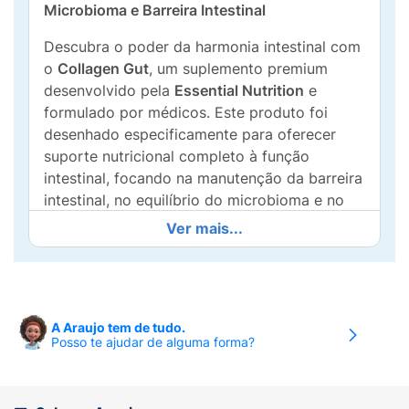
Microbioma e Barreira Intestinal
Descubra o poder da harmonia intestinal com
o
Collagen Gut
, um suplemento premium
desenvolvido pela
Essential Nutrition
e
formulado por médicos. Este produto foi
desenhado especificamente para oferecer
suporte nutricional completo à função
intestinal, focando na manutenção da barreira
intestinal, no equilíbrio do microbioma e no
fortalecimento da imunidade.
Ver mais...
Sua fórmula complexa e de alta qualidade
combina
Peptídeos de Colágeno Hidrolisado
com uma seleção precisa de aminoácidos
essenciais para o intestino:
Glutamina, Glicina
A Araujo tem de tudo.
Posso te ajudar de alguma forma?
e Treonina
. Além disso, é enriquecido com
Fibras Prebióticas
para nutrir as boas
bactérias,
MSM (Metilsulfonilmetano)
,