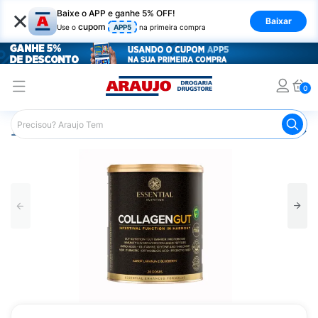
×
Baixe o APP e ganhe 5% OFF!
Baixar
cupom
Use o
APP5
na primeira compra
0
Araujo
Nutrição Saudável
Suplementos Alimentares