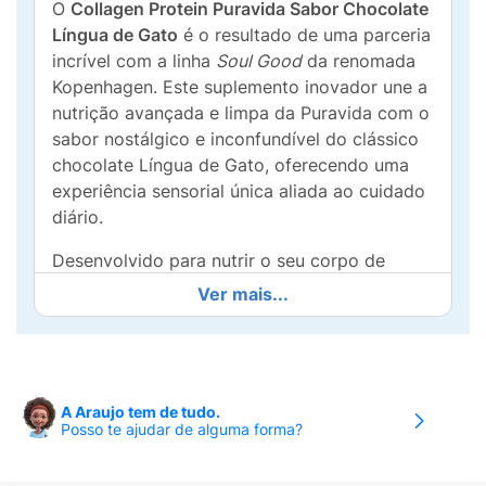
O
Collagen Protein Puravida Sabor Chocolate
Língua de Gato
é o resultado de uma parceria
incrível com a linha
Soul Good
da renomada
Kopenhagen. Este suplemento inovador une a
nutrição avançada e limpa da Puravida com o
sabor nostálgico e inconfundível do clássico
chocolate Língua de Gato, oferecendo uma
experiência sensorial única aliada ao cuidado
diário.
Desenvolvido para nutrir o seu corpo de
dentro para fora, ele oferece impressionantes
Ver mais...
23g de proteína do colágeno
por porção,
auxiliando na manutenção da massa muscular
e estrutura corporal. Além disso, sua fórmula
premium é enriquecida com os aclamados
A Araujo tem de tudo.
peptídeos bioativos de colágeno hidrolisado
Posso te ajudar de alguma forma?
VERISOL®
, tecnologia com eficácia
comprovada cientificamente no suporte à