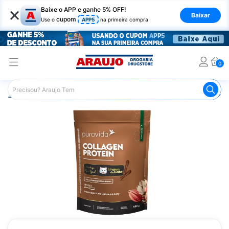
×
Baixe o APP e ganhe 5% OFF!
Baixar
cupom
Use o
APP5
na primeira compra
0
Araujo
Nutrição Saudável
Suplementos Alimentares