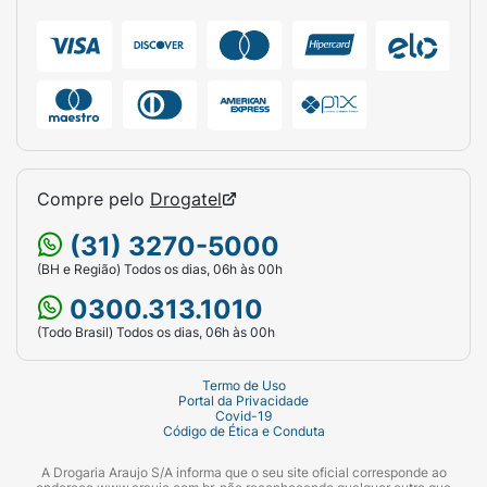
podendo ser consumido frio ou quente.
Misture bem (idealmente com um mixer,
liquidificador ou coqueteleira) até obter uma
bebida de textura cremosa e homogênea.
Ideal para o café da manhã, como lanche
intermediário nutritivo ou no pós-treino.
Ficha Técnica:
Compre pelo
Drogatel
Marca:
Puravida (Co-branding com
(31) 3270-5000
Kopenhagen Soul Good).
(BH e Região) Todos os dias, 06h às 00h
Produto:
Collagen Protein (Suplemento
0300.313.1010
Alimentar em Pó).
(Todo Brasil) Todos os dias, 06h às 00h
Sabor:
Chocolate Língua de Gato.
Termo de Uso
Portal da Privacidade
Principais Ingredientes:
Proteína de
Covid-19
Código de Ética e Conduta
Colágeno e Peptídeos Bioativos de
Colágeno Hidrolisado (VERISOL®).
A Drogaria Araujo S/A informa que o seu site oficial corresponde ao