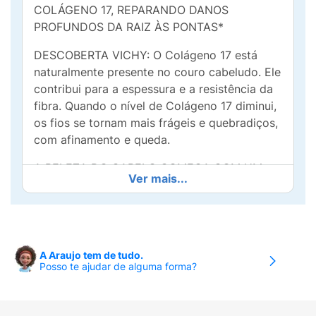
COLÁGENO 17, REPARANDO DANOS
PROFUNDOS DA RAIZ ÀS PONTAS*
DESCOBERTA VICHY: O Colágeno 17 está
naturalmente presente no couro cabeludo. Ele
contribui para a espessura e a resistência da
fibra. Quando o nível de Colágeno 17 diminui,
os fios se tornam mais frágeis e quebradiços,
com afinamento e queda.
A BELEZA DO CABELO COMEÇA COM UM
Ver mais...
COURO CABELUDO SAUDÁVEL
Marca pioneira em cuidados capilares do
couro cabeludo, Dercos acredita que o
cabelo saudável é mais do que fios bonitos: é
A Araujo tem de tudo.
um reflexo da saúde do couro cabeludo. O
Posso te ajudar de alguma forma?
couro cabeludo é uma extensão da pele do
rosto e sua saúde influencia no crescimento e
qualidade dos fios.