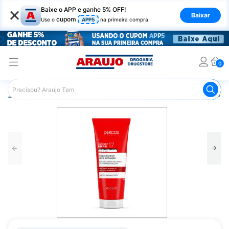
×
Baixe o APP e ganhe 5% OFF!
Baixar
cupom
Use o
APP5
na primeira compra
0
Araujo
Cabelo
Condicionador
Cabelos Danificados e