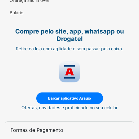
Ofereça seu imóvel
molhadas. Deixe agir por 3 minutos. Enxágue
bem. Evitar contato com os olhos. Em caso
Bulário
de contato com os olhos, lavar
imediatamente com água. Não usar em
Compre pelo site, app, whatsapp ou
crianças. Manter fora do alcance das
Drogatel
crianças.
Retire na loja com agilidade e sem passar pelo caixa.
Para melhores resultados siga o protocolo
Dercos de 3 passos: Passo 1: Collagen Repair
17 Tratamento Potencializador Ultra
Reparação
Passo 2: Collagen Repair 17 Shampoo Ultra
Reparação
Baixar aplicativo Araujo
Ofertas, novidades e praticidade no seu celular
Passo 3: Collagen Repair 17 Condicionador
Ultra Reparação
Formas de Pagamento