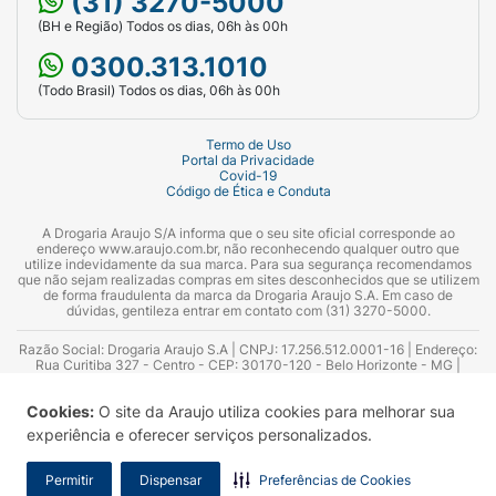
(31) 3270-5000
(BH e Região) Todos os dias, 06h às 00h
0300.313.1010
(Todo Brasil) Todos os dias, 06h às 00h
Termo de Uso
Portal da Privacidade
Covid-19
Código de Ética e Conduta
A Drogaria Araujo S/A informa que o seu site oficial corresponde ao
endereço www.araujo.com.br, não reconhecendo qualquer outro que
utilize indevidamente da sua marca. Para sua segurança recomendamos
que não sejam realizadas compras em sites desconhecidos que se utilizem
de forma fraudulenta da marca da Drogaria Araujo S.A. Em caso de
dúvidas, gentileza entrar em contato com (31) 3270-5000.
Razão Social: Drogaria Araujo S.A | CNPJ: 17.256.512.0001-16 | Endereço:
Rua Curitiba 327 - Centro - CEP: 30170-120 - Belo Horizonte - MG |
Telefones: 0300.313.1010 e (31) 3270-5000 Horário de funcionamento -
06:00h às 00:00h | Consultores técnicos responsáveis: Hairton Ayres
Cookies:
O site da Araujo utiliza cookies para melhorar sua
Azevedo Guimarães – CRF 10.965 | Yasmin Silva Alvarenga – CRF 52.584 -
Consultor substituto: Thiago Aguiar Pinheiro - CRF Nº 13.748. Alvará
experiência e oferecer serviços personalizados.
Sanitário: 2025020713 | Autorização de Funcionamento da Empresa (AFE):
7.16355-1
Permitir
Dispensar
Preferências de Cookies