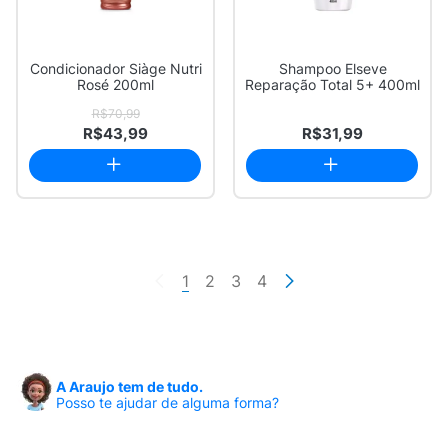
Condicionador Siàge Nutri
Shampoo Elseve
Rosé 200ml
Reparação Total 5+ 400ml
R$70,99
R$43,99
R$31,99
1
2
3
4
A Araujo tem de tudo.
Posso te ajudar de alguma forma?