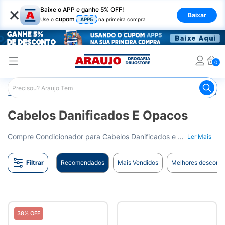
×
Baixe o APP e ganhe 5% OFF!
Baixar
cupom
Use o
APP5
na primeira compra
0
Araujo
Cabelo
Condicionador
Cabelos Danificados e
Cabelos Danificados E Opacos
Compre Condicionador para Cabelos Danificados e Opacos na Drogaria Araujo. Recupere a saúde e o brilho dos seus cabelos. Entrega para todo o Brasil.
Ler Mais
Filtrar
Recomendados
Mais Vendidos
Melhores desconto
38% OFF