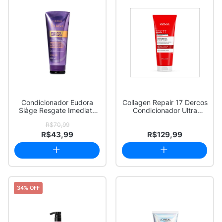
Condicionador Eudora
Collagen Repair 17 Dercos
Siàge Resgate Imediato
Condicionador Ultra
200ml
Reparação C...
R$70,99
R$43,99
R$129,99
34% OFF