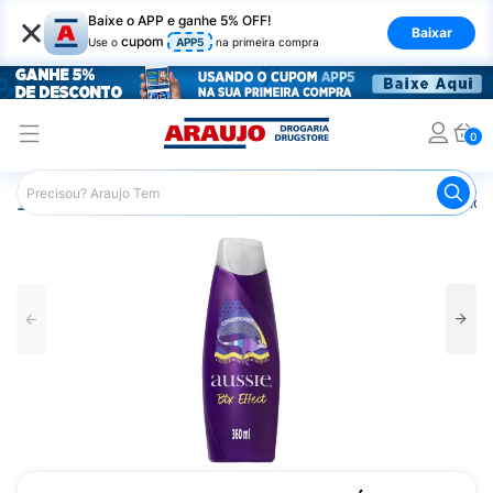
×
Baixe o APP e ganhe 5% OFF!
Baixar
cupom
Use o
APP5
na primeira compra
0
Araujo
Cabelo
Produtos Veganos e Naturais
Condici