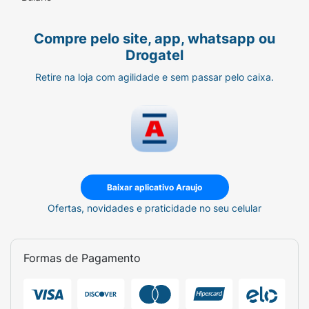
• Óleo de Jojoba
Compre pelo site, app, whatsapp ou
• Btx Capilar e alinhamento do fio
Drogatel
• 100% livre de amônia, sulfato, parabenos,
Retire na loja com agilidade e sem passar pelo caixa.
petrolatos e corantes
• Tipo progressiva caseira
• Condicionador com fórmula Vegana*
Baixar aplicativo Araujo
Ofertas, novidades e praticidade no seu celular
Formas de Pagamento