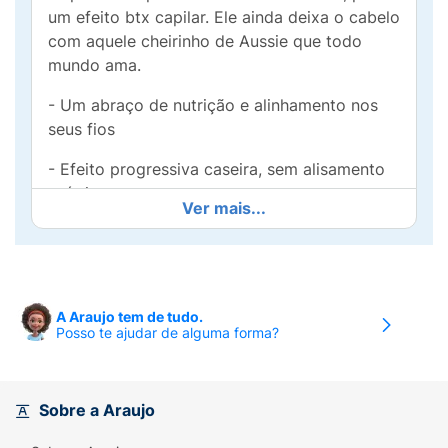
um efeito btx capilar. Ele ainda deixa o cabelo
com aquele cheirinho de Aussie que todo
mundo ama.
- Um abraço de nutrição e alinhamento nos
seus fios
- Efeito progressiva caseira, sem alisamento
químico
Ver mais...
- Fórmula dos Estados Unidos e inspirada na
Austrália
- Com Óleo de Jojoba
A Araujo tem de tudo.
Posso te ajudar de alguma forma?
- 100% livre de amônia, sulfato, parabenos,
petrolatos e corantes
- Fórmula Vegana*
Sobre a Araujo
Dicas para um efeito maravilhAussie: