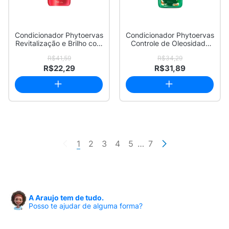
Condicionador Phytoervas
Condicionador Phytoervas
Revitalização e Brilho com
Controle de Oleosidade
250ml
com 250ml
R$41,59
R$34,29
R$22,29
R$31,89
1
2
3
4
5
…
7
A Araujo tem de tudo.
Posso te ajudar de alguma forma?