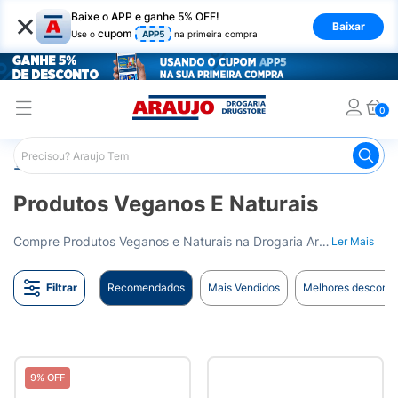
×
Baixe o APP e ganhe 5% OFF!
Baixar
cupom
Use o
APP5
na primeira compra
0
Araujo
Cabelo
Produtos Veganos e Naturais
Produtos Veganos E Naturais
Compre Produtos Veganos e Naturais na Drogaria Araujo. Cuidado com a natureza e com a sua beleza. Entrega para todo o Brasil.
Ler Mais
Filtrar
Recomendados
Mais Vendidos
Melhores desconto
9% OFF