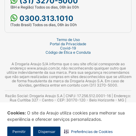
(31) 3270-5000
(BH e Região) Todos os dias, 06h às 00h
0300.313.1010
(Todo Brasil) Todos os dias, 06h às 00h
Termo de Uso
Portal da Privacidade
Covid-19
Código de Ética e Conduta
A Drogaria Araujo S/A informa que o seu site oficial corresponde ao
endereço www.araujo.com.br, não reconhecendo qualquer outro que
utilize indevidamente da sua marca. Para sua segurança recomendamos
que não sejam realizadas compras em sites desconhecidos que se utilizem
de forma fraudulenta da marca da Drogaria Araujo S.A. Em caso de
dúvidas, gentileza entrar em contato com (31) 3270-5000.
Razão Social: Drogaria Araujo S.A | CNPJ: 17.256.512.0001-16 | Endereço:
Rua Curitiba 327 - Centro - CEP: 30170-120 - Belo Horizonte - MG |
Telefones: 0300.313.1010 e (31) 3270-5000 Horário de funcionamento -
06:00h às 00:00h | Consultores técnicos responsáveis: Hairton Ayres
Cookies:
O site da Araujo utiliza cookies para melhorar sua
Azevedo Guimarães – CRF 10.965 | Yasmin Silva Alvarenga – CRF 52.584 -
Consultor substituto: Thiago Aguiar Pinheiro - CRF Nº 13.748. Alvará
experiência e oferecer serviços personalizados.
Sanitário: 2025020713 | Autorização de Funcionamento da Empresa (AFE):
7.16355-1
Permitir
Dispensar
Preferências de Cookies