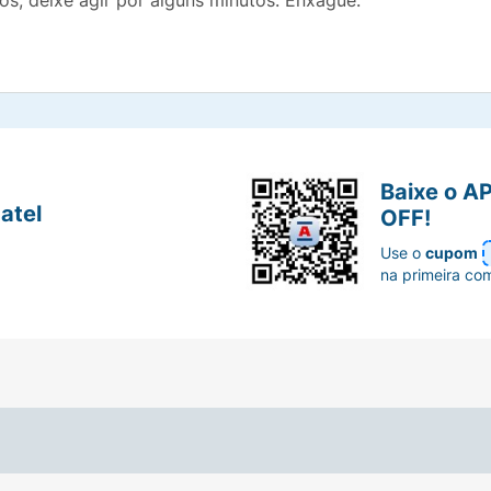
os, deixe agir por alguns minutos. Enxágue.
Baixe o A
atel
OFF!
Use o
cupom
na primeira co