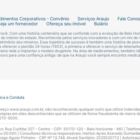
dimentos Corporativos - Convênio
Serviços Araujo
Fale Cono
Seja um fornecedor
Ofereça seu imóvel
Bulário
 você. Com uma história centenária que se confunde com a evolução de Belo Hori
s do interior do estado. Reconhecida pelos serviços inovadores e com um mix de 
trimônio dos mineiros. Essa trajetória de sucesso é também uma história de pion
 oferecer o plantão 24 horas (1933), a primeira a oferecer o serviço de telemarke
primeira rede a implantar o modelo drugstore. Na área de medicamentos, também nã
 novo para uma confiança antiga: de que na Araujo você sempre encontra medi
tica e Conduta
ndereço www.araujo.com.br, não reconhecendo qualquer outro que utilize indevid
pras em sites desconhecidos que se utilizem de forma fraudulenta da marca d
 3270-5000.
ço: Rua Curitiba 327 - Centro - CEP: 30170-120 - Belo Horizonte - MG | Telefon
s 00:00h | Consultores técnicos responsáveis: Hairton Ayres Azevedo Guimarã
hiago Aguiar Pinheiro - CRF Nº 13.748. Alvará Sanitário: 2025020713 | Autorizaç