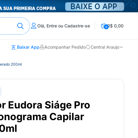
Olá, Entre ou Cadastre-se
R$ 0,00
0
Baixar App
Acompanhar Pedido
Central Araujo
lerado 200ml
r Eudora Siáge Pro
onograma Capilar
00ml