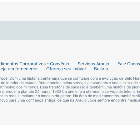
dimentos Corporativos - Convênio
Serviços Araujo
Fale Cono
Seja um fornecedor
Ofereça seu imóvel
Bulário
 você. Com uma história centenária que se confunde com a evolução de Belo Hori
s do interior do estado. Reconhecida pelos serviços inovadores e com um mix de 
trimônio dos mineiros. Essa trajetória de sucesso é também uma história de pion
 oferecer o plantão 24 horas (1933), a primeira a oferecer o serviço de telemarke
primeira rede a implantar o modelo drugstore. Na área de medicamentos, também nã
 novo para uma confiança antiga: de que na Araujo você sempre encontra medi