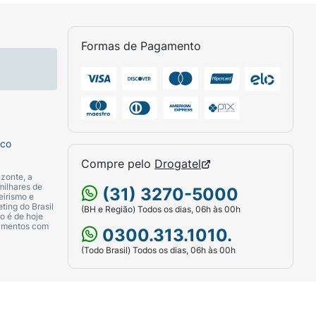
Formas de Pagamento
sco
Compre pelo
Drogatel
zonte, a
milhares de
(31) 3270-5000
eirismo e
ting do Brasil
(BH e Região) Todos os dias, 06h às 00h
o é de hoje
camentos com
0300.313.1010.
(Todo Brasil) Todos os dias, 06h às 00h