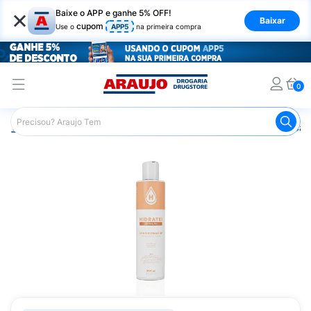
×
Baixe o APP e ganhe 5% OFF!
Baixar
cupom
Use o
APP5
na primeira compra
0
Araujo
Dermocosméticos
Dermocosméticos para os Cab