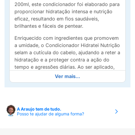
200ml, este condicionador foi elaborado para
proporcionar hidratação intensa e nutrição
eficaz, resultando em fios saudáveis,
brilhantes e fáceis de pentear.
Enriquecido com ingredientes que promovem
a umidade, o Condicionador Hidratei Nutrição
selam a cutícula do cabelo, ajudando a reter a
hidratação e a proteger contra a ação do
tempo e agressões diárias. Ao ser aplicado,
ele desembaraça suavemente os fios,
Ver mais...
eliminando nós e proporcionando uma maciez
incomparável.
Ideal para todos os tipos de cabelo, este
condicionador é a etapa perfeita para
A Araujo tem de tudo.
Posso te ajudar de alguma forma?
complementar a limpeza realizada pelo
Shampoo Hidratei Nutrição. Juntos, eles
formam a dupla ideal para revitalizar e