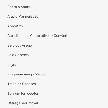
crianças, em lugar fresco e ao abrigo de luz
Sobre a Araujo
intensa. Não ingerir. Em caso de contato com
os olhos, enxaguar imediatamente com água
Araujo Manipulação
abundante.
Aplicativo
Atendimentos Corporativos - Convênio
Serviços Araujo
Fale Conosco
Lojas
Programa Araujo Médico
Trabalhe Conosco
Seja um fornecedor
Ofereça seu imóvel