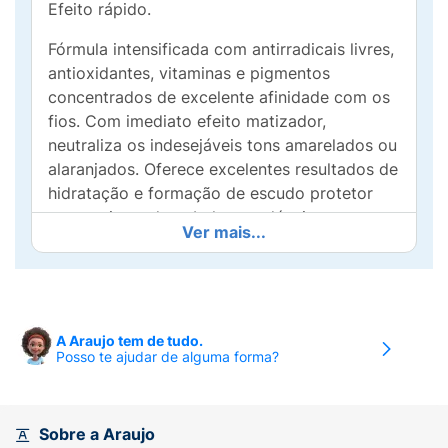
Efeito rápido.
Fórmula intensificada com antirradicais livres,
antioxidantes, vitaminas e pigmentos
concentrados de excelente afinidade com os
fios. Com imediato efeito matizador,
neutraliza os indesejáveis tons amarelados ou
alaranjados. Oferece excelentes resultados de
hidratação e formação de escudo protetor
proporcionando cabelos saudáveis e sem
Ver mais...
frizz.
Modo de usar:
Após lavar os cabelos com
Shampoo Amend Specialist Blonde, aplique o
Condicionador Matizador Specialist Blonde
A Araujo tem de tudo.
Amend do comprimento dos fios até as
Posso te ajudar de alguma forma?
pontas, massageando suavemente. Enxague
bem.
Sobre a Araujo
Precauções:
Mantenha fora do alcance de