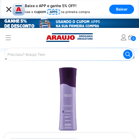
×
Baixe o APP e ganhe 5% OFF!
Baixar
cupom
Use o
APP5
na primeira compra
0
Araujo
Cabelo
Produtos Veganos e Naturais
Condici