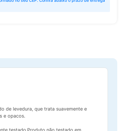
ormado no seu CEP. Confira abaixo o prazo de entrega
do de levedura, que trata suavemente e
os e opacos.
ente testado.Produto não testado em