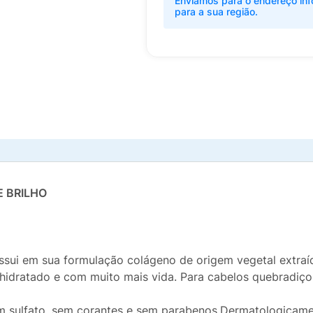
Enviamos para o endereço inf
para a sua região.
 BRILHO
possui em sua formulação colágeno de origem vegetal extraí
, hidratado e com muito mais vida. Para cabelos quebradiç
em sulfato, sem corantes e sem parabenos.Dermatologicam