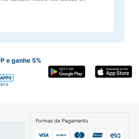
PP e ganhe 5%
APP5
mpra
Formas de Pagamento