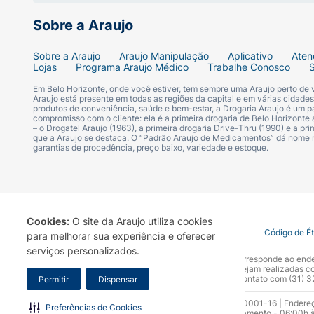
Sobre a Araujo
Sobre a Araujo
Araujo Manipulação
Aplicativo
Aten
Lojas
Programa Araujo Médico
Trabalhe Conosco
Em Belo Horizonte, onde você estiver, tem sempre uma Araujo perto de
Araujo está presente em todas as regiões da capital e em várias cidade
produtos de conveniência, saúde e bem-estar, a Drogaria Araujo é um pa
compromisso com o cliente: ela é a primeira drogaria de Belo Horizonte a
– o Drogatel Araujo (1963), a primeira drogaria Drive-Thru (1990) e a 
que a Araujo se destaca. O “Padrão Araujo de Medicamentos” dá nome
garantias de procedência, preço baixo, variedade e estoque.
Cookies:
O site da Araujo utiliza cookies
Termo de Uso
Portal da Privacidade
Covid-19
Código de É
para melhorar sua experiência e oferecer
serviços personalizados.
A Drogaria Araujo S/A informa que o seu site oficial corresponde ao e
marca. Para sua segurança recomendamos que não sejam realizadas com
Araujo S.A. Em caso de dúvidas, gentileza entrar em contato com (31)
Permitir
Dispensar
Razão Social: Drogaria Araujo S.A | CNPJ: 17.256.512.0001-16 | Endere
Preferências de Cookies
0300.313.1010 e (31) 3270-5000 Horário de funcionamento - 06:00h à