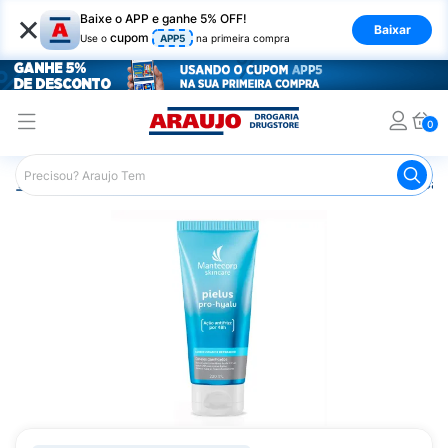
×
Baixe o APP e ganhe 5% OFF!
Baixar
cupom
Use o
APP5
na primeira compra
0
Araujo
Dermocosméticos
Dermocosméticos para os Cab