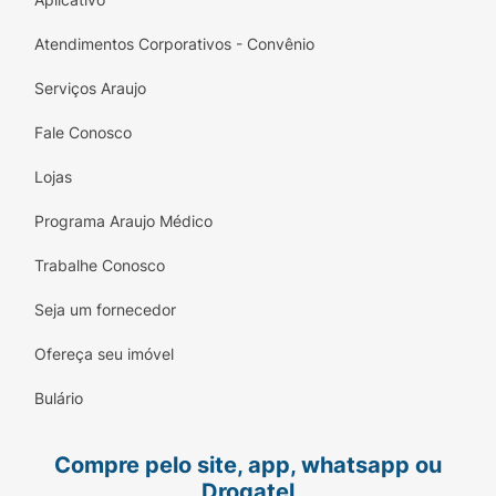
hidratado e sedoso ao longo do dia.
Atendimentos Corporativos - Convênio
Proporcione aos seus cabelos a recuperação
Serviços Araujo
que eles merecem com o Condicionador
Reaparador Mantecorp Pielus Pro Hyalu. Sinta
Fale Conosco
a transformação e obtenha cabelos
deslumbrantes, saudáveis e cheios de vida! A
Lojas
combinação perfeita para um cabelo bem
Programa Araujo Médico
tratado e revitalizado!
Trabalhe Conosco
Seja um fornecedor
Ofereça seu imóvel
Bulário
Compre pelo site, app, whatsapp ou
Drogatel