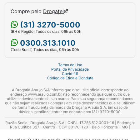
Compre pelo
Drogatel
(31) 3270-5000
(BH e Região) Todos os dias, 06h às 00h
0300.313.1010
(Todo Brasil) Todos os dias, 06h às 00h
Termo de Uso
Portal da Privacidade
Covid-19
Código de Ética e Conduta
A Drogaria Araujo S/A informa que o seu site oficial corresponde ao
endereço www.araujo.com.br, não reconhecendo qualquer outro que
utilize indevidamente da sua marca. Para sua segurança recomendamos
que não sejam realizadas compras em sites desconhecidos que se utilizem
de forma fraudulenta da marca da Drogaria Araujo S.A. Em caso de
dúvidas, gentileza entrar em contato com (31) 3270-5000.
Razão Social: Drogaria Araujo S.A | CNPJ: 17.256.512.0001-16 | Endereço:
Rua Curitiba 327 - Centro - CEP: 30170-120 - Belo Horizonte - MG |
Telefones: 0300.313.1010 e (31) 3270-5000 Horário de funcionamento -
06:00h às 00:00h | Consultores técnicos responsáveis: Hairton Ayres