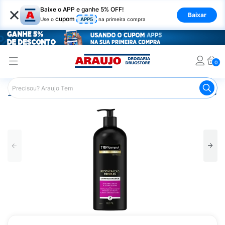
×
Baixe o APP e ganhe 5% OFF!
Baixar
cupom
Use o
APP5
na primeira compra
0
Araujo
Cabelo
Condicionador
Cabelos Danificados e