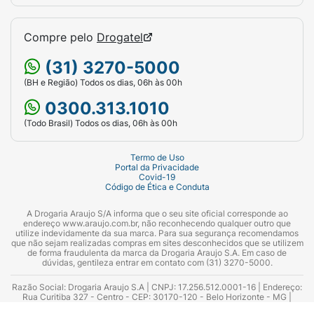
Compre pelo
Drogatel
(31) 3270-5000
(BH e Região) Todos os dias, 06h às 00h
0300.313.1010
(Todo Brasil) Todos os dias, 06h às 00h
Termo de Uso
Portal da Privacidade
Covid-19
Código de Ética e Conduta
A Drogaria Araujo S/A informa que o seu site oficial corresponde ao
endereço www.araujo.com.br, não reconhecendo qualquer outro que
utilize indevidamente da sua marca. Para sua segurança recomendamos
que não sejam realizadas compras em sites desconhecidos que se utilizem
de forma fraudulenta da marca da Drogaria Araujo S.A. Em caso de
dúvidas, gentileza entrar em contato com (31) 3270-5000.
Razão Social: Drogaria Araujo S.A | CNPJ: 17.256.512.0001-16 | Endereço:
Rua Curitiba 327 - Centro - CEP: 30170-120 - Belo Horizonte - MG |
Telefones: 0300.313.1010 e (31) 3270-5000 Horário de funcionamento -