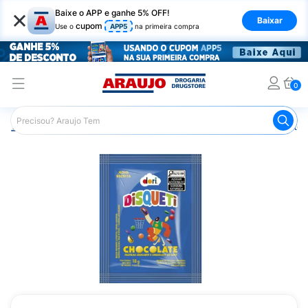
×
Baixe o APP e ganhe 5% OFF!
Baixar
cupom
Use o
APP5
na primeira compra
0
Araujo
Mercado
Chocolates
Confeitos de Chocolate