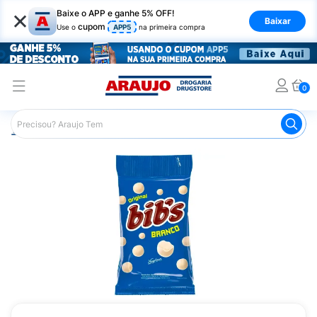
×
Baixe o APP e ganhe 5% OFF!
Baixar
cupom
Use o
APP5
na primeira compra
0
Araujo
Mercado
Chocolates
Bombons
Confeito B