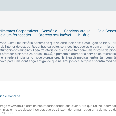
dimentos Corporativos - Convênio
Serviços Araujo
Fale Cono
Seja um fornecedor
Ofereça seu imóvel
Bulário
 você. Com uma história centenária que se confunde com a evolução de Belo Hori
s do interior do estado. Reconhecida pelos serviços inovadores e com um mix de 
trimônio dos mineiros. Essa trajetória de sucesso é também uma história de pion
 oferecer o plantão 24 horas (1933), a primeira a oferecer o serviço de telemarke
primeira rede a implantar o modelo drugstore. Na área de medicamentos, também nã
 novo para uma confiança antiga: de que na Araujo você sempre encontra medi
tica e Conduta
ndereço www.araujo.com.br, não reconhecendo qualquer outro que utilize indevid
pras em sites desconhecidos que se utilizem de forma fraudulenta da marca d
 3270-5000.