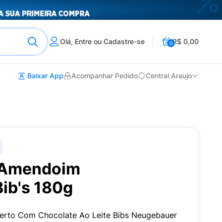
Olá, Entre ou Cadastre-se
R$ 0,00
0
Baixar App
Acompanhar Pedido
Central Araujo
e Amendoim
ib's 180g
rto Com Chocolate Ao Leite Bibs Neugebauer