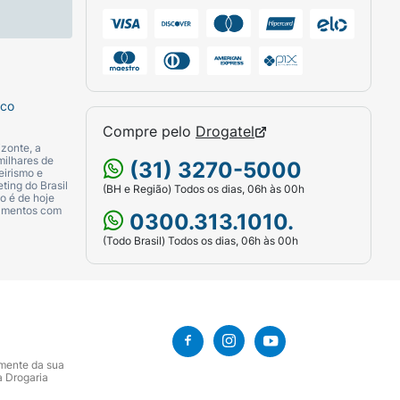
sco
Compre pelo
Drogatel
zonte, a
milhares de
(31) 3270-5000
eirismo e
ting do Brasil
(BH e Região) Todos os dias, 06h às 00h
o é de hoje
camentos com
0300.313.1010.
(Todo Brasil) Todos os dias, 06h às 00h
amente da sua
a Drogaria