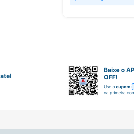
Baixe o A
atel
OFF!
Use o
cupom
na primeira co