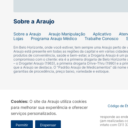
Sobre a Araujo
Sobre a Araujo
Araujo Manipulação
Aplicativo
Aten
Lojas
Programa Araujo Médico
Trabalhe Conosco
Em Belo Horizonte, onde você estiver, tem sempre uma Araujo perto de
Araujo está presente em todas as regiões da capital e em várias cidade
produtos de conveniência, saúde e bem-estar, a Drogaria Araujo é um pa
compromisso com o cliente: ela é a primeira drogaria de Belo Horizonte a
– o Drogatel Araujo (1963), a primeira drogaria Drive-Thru (1990) e a 
que a Araujo se destaca. O “Padrão Araujo de Medicamentos” dá nome
garantias de procedência, preço baixo, variedade e estoque.
Cookies:
O site da Araujo utiliza cookies
Termo de Uso
Portal da Privacidade
Covid-19
Código de É
para melhorar sua experiência e oferecer
serviços personalizados.
A Drogaria Araujo S/A informa que o seu site oficial corresponde ao e
marca. Para sua segurança recomendamos que não sejam realizadas com
Araujo S.A. Em caso de dúvidas, gentileza entrar em contato com (31)
Permitir
Dispensar