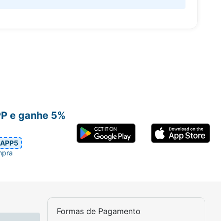
PP e ganhe 5%
APP5
mpra
Formas de Pagamento