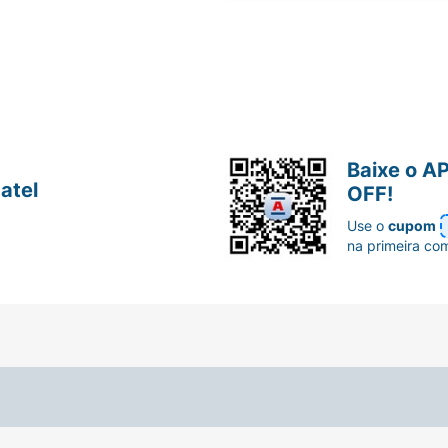
Baixe o A
atel
OFF!
Use o
cupom
na primeira co