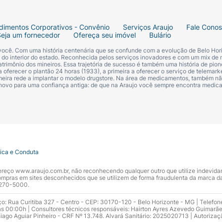
dimentos Corporativos - Convênio
Serviços Araujo
Fale Cono
Seja um fornecedor
Ofereça seu imóvel
Bulário
 você. Com uma história centenária que se confunde com a evolução de Belo Hori
s do interior do estado. Reconhecida pelos serviços inovadores e com um mix de 
trimônio dos mineiros. Essa trajetória de sucesso é também uma história de pion
 oferecer o plantão 24 horas (1933), a primeira a oferecer o serviço de telemarke
primeira rede a implantar o modelo drugstore. Na área de medicamentos, também nã
 novo para uma confiança antiga: de que na Araujo você sempre encontra medi
tica e Conduta
ndereço www.araujo.com.br, não reconhecendo qualquer outro que utilize indevid
pras em sites desconhecidos que se utilizem de forma fraudulenta da marca d
 3270-5000.
ço: Rua Curitiba 327 - Centro - CEP: 30170-120 - Belo Horizonte - MG | Telefon
s 00:00h | Consultores técnicos responsáveis: Hairton Ayres Azevedo Guimarã
hiago Aguiar Pinheiro - CRF Nº 13.748. Alvará Sanitário: 2025020713 | Autorizaç