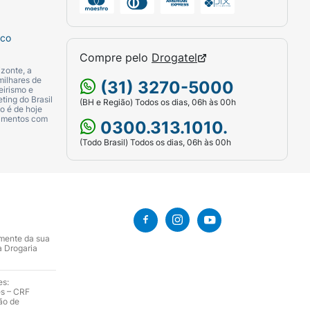
sco
Compre pelo
Drogatel
zonte, a
milhares de
(31) 3270-5000
eirismo e
ting do Brasil
(BH e Região) Todos os dias, 06h às 00h
o é de hoje
camentos com
0300.313.1010.
(Todo Brasil) Todos os dias, 06h às 00h
amente da sua
a Drogaria
es:
es – CRF
ão de