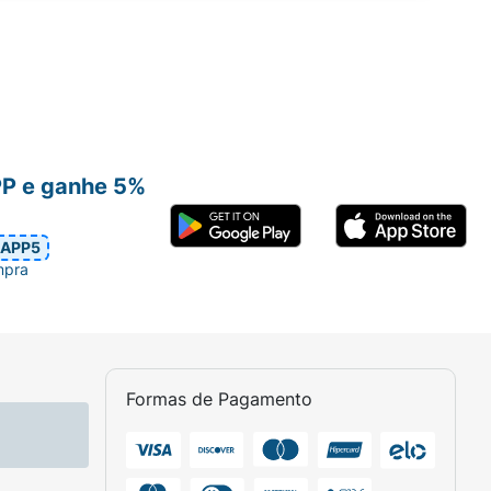
PP e ganhe 5%
APP5
mpra
Formas de Pagamento