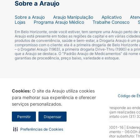
Sobre a Araujo
Sobre a Araujo
Araujo Manipulação
Aplicativo
Aten
Lojas
Programa Araujo Médico
Trabalhe Conosco
Em Belo Horizonte, onde você estiver, tem sempre uma Araujo perto de
Araujo está presente em todas as regiões da capital e em várias cidade
produtos de conveniência, saúde e bem-estar, a Drogaria Araujo é um pa
compromisso com o cliente: ela é a primeira drogaria de Belo Horizonte a
– o Drogatel Araujo (1963), a primeira drogaria Drive-Thru (1990) e a 
que a Araujo se destaca. O “Padrão Araujo de Medicamentos” dá nome
garantias de procedência, preço baixo, variedade e estoque.
Cookies:
O site da Araujo utiliza cookies
Termo de Uso
Portal da Privacidade
Covid-19
Código de É
para melhorar sua experiência e oferecer
serviços personalizados.
A Drogaria Araujo S/A informa que o seu site oficial corresponde ao e
marca. Para sua segurança recomendamos que não sejam realizadas com
Araujo S.A. Em caso de dúvidas, gentileza entrar em contato com (31)
Permitir
Dispensar
Razão Social: Drogaria Araujo S.A | CNPJ: 17.256.512.0001-16 | Endere
Preferências de Cookies
0300.313.1010 e (31) 3270-5000 Horário de funcionamento - 06:00h à
10.965 | Yasmin Silva Alvarenga – CRF 52.584 - Consultor substituto: T