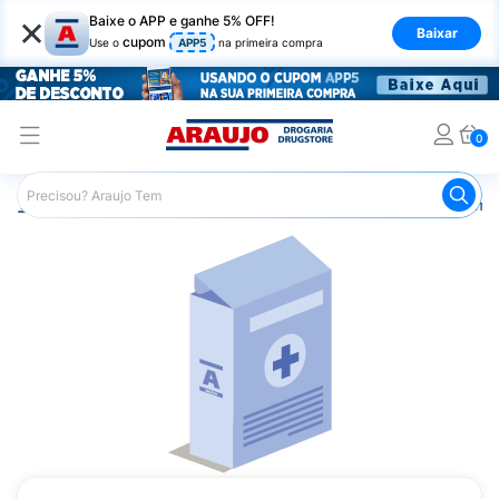
×
Baixe o APP e ganhe 5% OFF!
Baixar
cupom
Use o
APP5
na primeira compra
0
Araujo
Medicamentos
Remédios Cardiológicos
Reméd