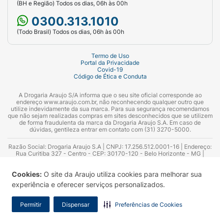
(BH e Região) Todos os dias, 06h às 00h
0300.313.1010
(Todo Brasil) Todos os dias, 06h às 00h
Termo de Uso
Portal da Privacidade
Covid-19
Código de Ética e Conduta
A Drogaria Araujo S/A informa que o seu site oficial corresponde ao
endereço www.araujo.com.br, não reconhecendo qualquer outro que
utilize indevidamente da sua marca. Para sua segurança recomendamos
que não sejam realizadas compras em sites desconhecidos que se utilizem
de forma fraudulenta da marca da Drogaria Araujo S.A. Em caso de
dúvidas, gentileza entrar em contato com (31) 3270-5000.
Razão Social: Drogaria Araujo S.A | CNPJ: 17.256.512.0001-16 | Endereço:
Rua Curitiba 327 - Centro - CEP: 30170-120 - Belo Horizonte - MG |
Telefones: 0300.313.1010 e (31) 3270-5000 Horário de funcionamento -
06:00h às 00:00h | Consultores técnicos responsáveis: Hairton Ayres
Cookies:
O site da Araujo utiliza cookies para melhorar sua
Azevedo Guimarães – CRF 10.965 | Yasmin Silva Alvarenga – CRF 52.584 -
Consultor substituto: Thiago Aguiar Pinheiro - CRF Nº 13.748. Alvará
experiência e oferecer serviços personalizados.
Sanitário: 2025020713 | Autorização de Funcionamento da Empresa (AFE):
7.16355-1
Permitir
Dispensar
Preferências de Cookies