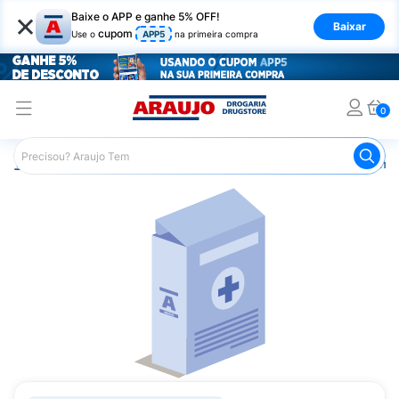
×
Baixe o APP e ganhe 5% OFF!
Baixar
cupom
Use o
APP5
na primeira compra
0
Araujo
Medicamentos
Remédios Cardiológicos
Reméd