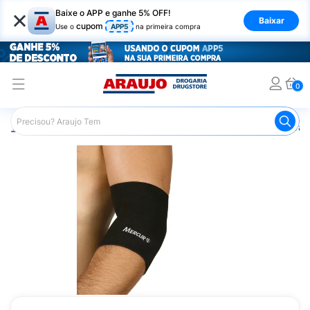
×
Baixe o APP e ganhe 5% OFF!
Baixar
cupom
Use o
APP5
na primeira compra
0
Araujo
Saúde e Bem Estar
Ortopédicos
Órtese para 