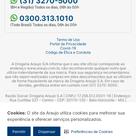
(31) 3270-5000
(BH e Região) Todos os dias, 06h às 00h
0300.313.1010
(Todo Brasil) Todos os dias, 06h às 00h
Termo de Uso
Portal da Privacidade
Covid-19
Código de Ética e Conduta
A Drogaria Araujo S/A informa que o seu site oficial corresponde ao
endereço www.araujo.com.br, não reconhecendo qualquer outro que
utilize indevidamente da sua marca. Para sua segurança recomendamos
que não sejam realizadas compras em sites desconhecidos que se utilizem
de forma fraudulenta da marca da Drogaria Araujo S.A. Em caso de
dúvidas, gentileza entrar em contato com (31) 3270-5000.
Razão Social: Drogaria Araujo S.A | CNPJ: 17.256.512.0001-16 | Endereço:
Rua Curitiba 327 - Centro - CEP: 30170-120 - Belo Horizonte - MG |
Telefones: 0300.313.1010 e (31) 3270-5000 Horário de funcionamento -
06:00h às 00:00h | Consultores técnicos responsáveis: Hairton Ayres
Cookies:
O site da Araujo utiliza cookies para melhorar sua
Azevedo Guimarães – CRF 10.965 | Yasmin Silva Alvarenga – CRF 52.584 -
Consultor substituto: Thiago Aguiar Pinheiro - CRF Nº 13.748. Alvará
experiência e oferecer serviços personalizados.
Sanitário: 2025020713 | Autorização de Funcionamento da Empresa (AFE):
7.16355-1
Permitir
Dispensar
Preferências de Cookies