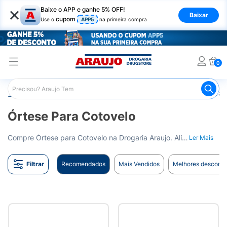
×
Baixe o APP e ganhe 5% OFF!
Baixar
cupom
Use o
APP5
na primeira compra
0
Araujo
Saúde e Bem Estar
Ortopédicos
Órtese para 
Órtese Para Cotovelo
Compre Órtese para Cotovelo na Drogaria Araujo. Alívio para o cotovelo. Entrega para todo o Brasil.
Ler Mais
Filtrar
Recomendados
Mais Vendidos
Melhores desconto