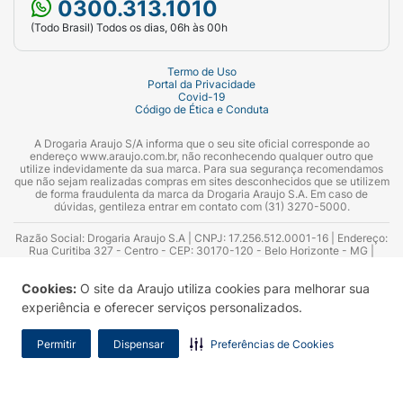
0300.313.1010
(Todo Brasil) Todos os dias, 06h às 00h
Termo de Uso
Portal da Privacidade
Covid-19
Código de Ética e Conduta
A Drogaria Araujo S/A informa que o seu site oficial corresponde ao
endereço www.araujo.com.br, não reconhecendo qualquer outro que
utilize indevidamente da sua marca. Para sua segurança recomendamos
que não sejam realizadas compras em sites desconhecidos que se utilizem
de forma fraudulenta da marca da Drogaria Araujo S.A. Em caso de
dúvidas, gentileza entrar em contato com (31) 3270-5000.
Razão Social: Drogaria Araujo S.A | CNPJ: 17.256.512.0001-16 | Endereço:
Rua Curitiba 327 - Centro - CEP: 30170-120 - Belo Horizonte - MG |
Telefones: 0300.313.1010 e (31) 3270-5000 Horário de funcionamento -
06:00h às 00:00h | Consultores técnicos responsáveis: Hairton Ayres
Cookies:
O site da Araujo utiliza cookies para melhorar sua
Azevedo Guimarães – CRF 10.965 | Yasmin Silva Alvarenga – CRF 52.584 -
Consultor substituto: Thiago Aguiar Pinheiro - CRF Nº 13.748. Alvará
experiência e oferecer serviços personalizados.
Sanitário: 2025020713 | Autorização de Funcionamento da Empresa (AFE):
7.16355-1
Permitir
Dispensar
Preferências de Cookies