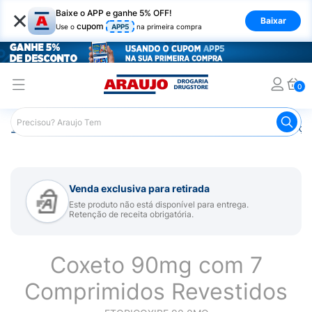
×
Baixe o APP e ganhe 5% OFF!
Baixar
cupom
Use o
APP5
na primeira compra
0
Araujo
Medicamentos
Remédios para Alergias e Infecçõ
Venda exclusiva para retirada
Este produto não está disponível para entrega.
Retenção de receita obrigatória.
Coxeto 90mg com 7
Comprimidos Revestidos