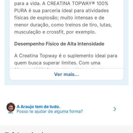
para a vida. A CREATINA TOPWAY® 100%
PURA é sua parceria ideal para atividades
físicas de explosão; muito intensas e de
menor duração, como treinos de tiro, lutas,
musculação e crossfit, por exemplo.
Desempenho Físico de Alta Intensidade
A Creatina Topway é o suplemento ideal para
quem busca superar limites. Com uma
fórmula 100% Pura e Monohidratada, ela
Ver mais...
oferece rápida absorção e máxima eficácia
no fornecimento de energia para os músculos,
auxiliando no aumento de força e no ganho
de massa muscular.
A Araujo tem de tudo.
Livre de sódio e com sabor natural (sem
Posso te ajudar de alguma forma?
sabor), é versátil para misturar em sua bebida
preferida sem alterar o gosto. Cada pote de
210g rende impressionantes 70 doses de