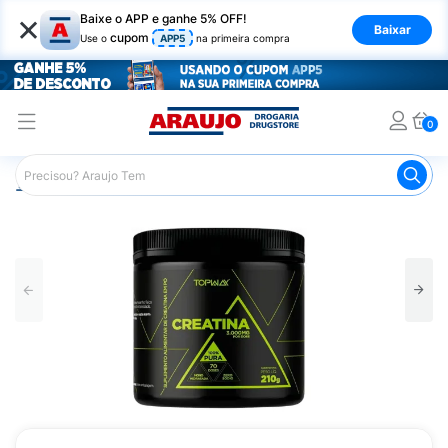
×
Baixe o APP e ganhe 5% OFF!
Baixar
cupom
Use o
APP5
na primeira compra
0
Araujo
Nutrição Saudável
Suplementos Esportivos
Cr