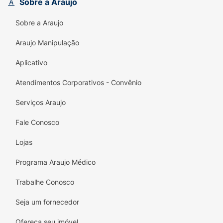
Sobre a Araujo
3.000mg, garantindo um excelente custo-
benefício para sua rotina de treinos.
Sobre a Araujo
Principais Benefícios:
Araujo Manipulação
Pureza:
100% Creatina Monohidratada de
Aplicativo
alta qualidade.
Atendimentos Corporativos - Convênio
Rendimento:
70 doses por embalagem.
Serviços Araujo
Saúde:
Zero sódio na composição.
Fale Conosco
Performance:
Ideal para exercícios de alta
Lojas
intensidade e curta duração.
Programa Araujo Médico
Especificações Técnicas:
Trabalhe Conosco
Marca:
Topway
Seja um fornecedor
Tipo:
Creatina Monohidratada em Pó
Ofereça seu imóvel