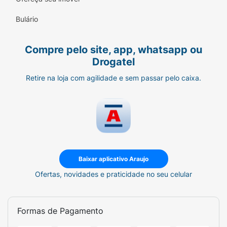
Peso Líquido:
210g
Bulário
Dose Sugerida:
3.000mg (3g)
Ingredientes:
Creatina monohidratada. NÃO
Compre pelo site, app, whatsapp ou
CONTÉM LACTOSE. NÃO CONTÉM GLÚTEN.
Drogatel
Retire na loja com agilidade e sem passar pelo caixa.
Baixar aplicativo Araujo
Ofertas, novidades e praticidade no seu celular
Formas de Pagamento